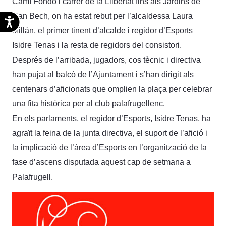
Camí Fondo i carrer de la Llibertat fins als Jardins de
Can Bech, on ha estat rebut per l’alcaldessa Laura
Accesibilidad
Millán, el primer tinent d’alcalde i regidor d’Esports
Isidre Tenas i la resta de regidors del consistori.
Després de l’arribada, jugadors, cos tècnic i directiva
han pujat al balcó de l’Ajuntament i s’han dirigit als
centenars d’aficionats que omplien la plaça per celebrar
una fita històrica per al club palafrugellenc.
En els parlaments, el regidor d’Esports, Isidre Tenas, ha
agraït la feina de la junta directiva, el suport de l’afició i
la implicació de l’àrea d’Esports en l’organització de la
fase d’ascens disputada aquest cap de setmana a
Palafrugell.