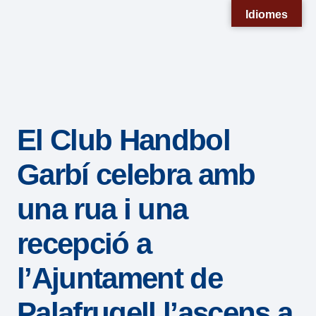
Nota:
Idiomes
este
sitio
web
incluye
un
El Club Handbol
sistema
de
Garbí celebra amb
accesibilidad.
una rua i una
recepció a
l’Ajuntament de
Palafrugell l’ascens a