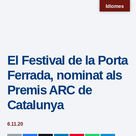
Nota:
Idiomes
este
sitio
web
incluye
un
El Festival de la Porta
sistema
de
Ferrada, nominat als
accesibilidad.
Premis ARC de
Catalunya
6.11.20