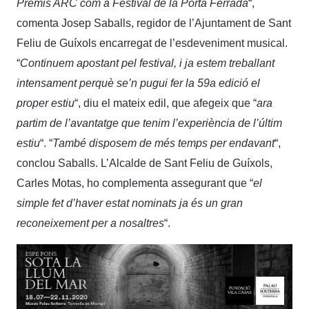
Premis ARC com a Festival de la Porta Ferrada
“,
comenta Josep Saballs, regidor de l’Ajuntament de Sant
Feliu de Guíxols encarregat de l’esdeveniment musical.
“
Continuem apostant pel festival, i ja estem treballant
intensament perquè se’n pugui fer la 59a edició el
proper estiu
“, diu el mateix edil, que afegeix que “
ara
partim de l’avantatge que tenim l’experiència de l’últim
estiu
“. “
També disposem de més temps per endavant
“,
conclou Saballs. L’Alcalde de Sant Feliu de Guíxols,
Carles Motas, ho complementa assegurant que “
el
simple fet d’haver estat nominats ja és un gran
reconeixement per a nosaltres
“.