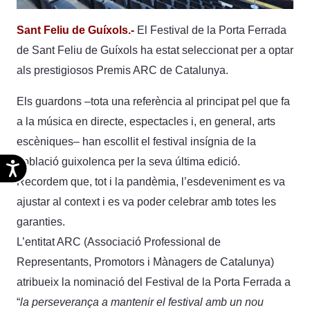
Sant Feliu de Guíxols.-
El Festival de la Porta Ferrada
de Sant Feliu de Guíxols ha estat seleccionat per a optar
als prestigiosos Premis ARC de Catalunya.
Els guardons –tota una referència al principat pel que fa
a la música en directe, espectacles i, en general, arts
escèniques– han escollit el festival insígnia de la
població guixolenca per la seva última edició.
Accesibilidad
Recordem que, tot i la pandèmia, l’esdeveniment es va
ajustar al context i es va poder celebrar amb totes les
garanties.
L’entitat ARC (Associació Professional de
Representants, Promotors i Mànagers de Catalunya)
atribueix la nominació del Festival de la Porta Ferrada a
“
la perseverança a mantenir el festival amb un nou