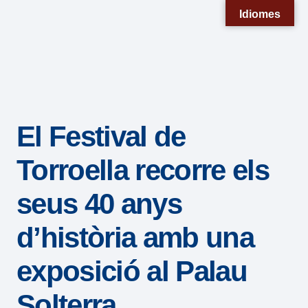
Nota:
Idiomes
este
sitio
web
incluye
un
El Festival de
sistema
de
Torroella recorre els
accesibilidad.
seus 40 anys
d’història amb una
exposició al Palau
Solterra