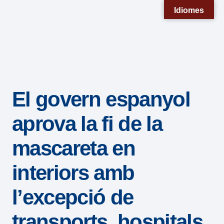
Nota:
Idiomes
este
sitio
web
incluye
un
El govern espanyol
sistema
de
aprova la fi de la
accesibilidad.
mascareta en
interiors amb
l’excepció de
transports, hospitals