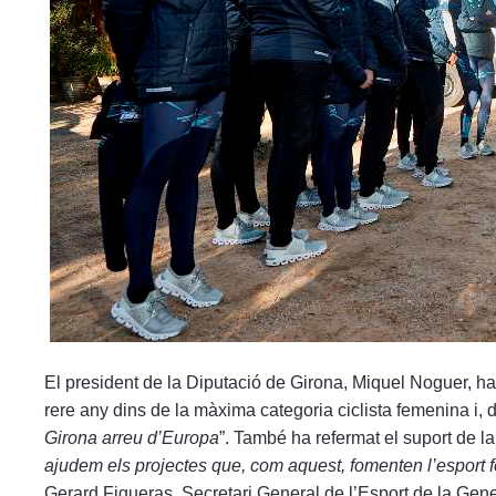
El president de la Diputació de Girona, Miquel Noguer, ha d
rere any dins de la màxima categoria ciclista femenina i, 
Girona arreu d’Europa
”. També ha refermat el suport de la 
ajudem els projectes que, com aquest, fomenten l’esport feme
Gerard Figueras, Secretari General de l’Esport de la Gener