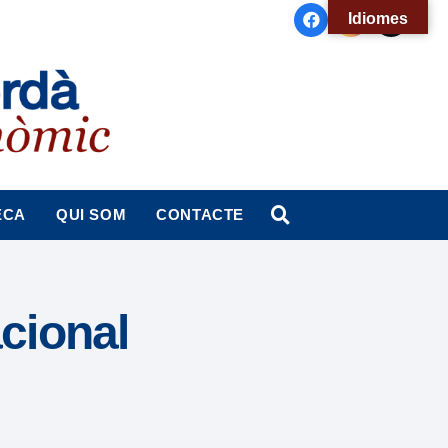
Idiomes
ECA
QUI SOM
CONTACTE
acional