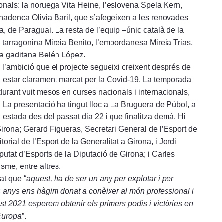
ionals: la noruega Vita Heine, l’eslovena Spela Kern,
anadenca Olivia Baril, que s’afegeixen a les renovades
, de Paraguai. La resta de l’equip –únic català de la
 tarragonina Mireia Benito, l’empordanesa Mireia Trias,
 la gaditana Belén López.
 l’ambició que el projecte segueixi creixent després de
va estar clarament marcat per la Covid-19. La temporada
r durant vuit mesos en curses nacionals i internacionals,
. La presentació ha tingut lloc a La Bruguera de Púbol, a
a estada des del passat dia 22 i que finalitza demà. Hi
Girona; Gerard Figueras, Secretari General de l’Esport de
orial de l’Esport de la Generalitat a Girona, i Jordi
putat d’Esports de la Diputació de Girona; i Carles
sme, entre altres.
at que “
aquest, ha de ser un any per explotar i per
s anys ens hàgim donat a conèixer al món professional i
t 2021 esperem obtenir els primers podis i victòries en
 Europa
”.