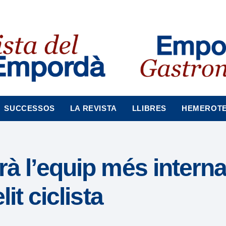
SUCCESSOS
LA REVISTA
LLIBRES
HEMEROT
drà l’equip més intern
lit ciclista