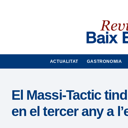
Nota:
este
sitio
web
incluye
un
sistema
de
accesibilidad.
ACTUALITAT
GASTRONOMIA
Presione
Control-
F11
para
El Massi-Tactic tin
ajustar
el
en el tercer any a l’e
sitio
web
a