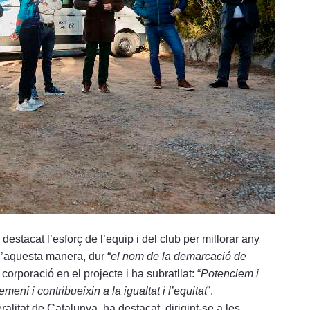
estacat l’esforç de l’equip i del club per millorar any
d’aquesta manera, dur “
el nom de la demarcació de
corporació en el projecte i ha subratllat: “
Potenciem i
ní i contribueixin a la igualtat i l’equitat
”.
alitat de Catalunya, ha destacat, dirigint-se a les