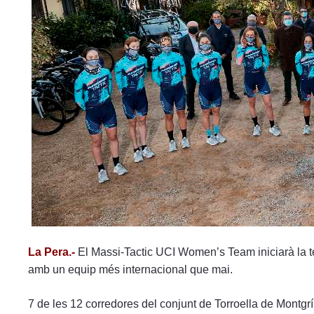
menú
de
accesibilidad.
La Pera.-
El Massi-Tactic UCI Women’s Team iniciarà la te
amb un equip més internacional que mai.
7 de les 12 corredores del conjunt de Torroella de Montg