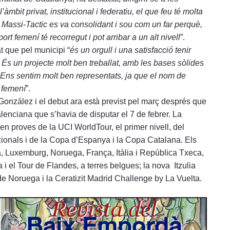
’àmbit privat, institucional i federatiu, el que feu té molta
l Massi-Tactic es va consolidant i sou com un far perquè,
ort femení té recorregut i pot arribar a un alt nivell
”.
t que pel municipi “
és un orgull i una satisfacció tenir
. És un projecte molt ben treballat, amb les bases sòlides
. Ens sentim molt ben representats, ja que el nom de
a femení
”.
 González i el debut ara està previst pel març després que
alenciana que s’havia de disputar el 7 de febrer. La
en proves de la UCI WorldTour, el primer nivell, del
ionals i de la Copa d’Espanya i la Copa Catalana. Els
a, Luxemburg, Noruega, França, Itàlia i República Txeca,
 i el Tour de Flandes, a terres belgues; la nova Itzulia
e Noruega i la Ceratizit Madrid Challenge by La Vuelta.