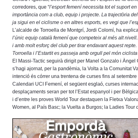
corredores, que “
l’esport femení necessita tot el suport en l
importància com a club, equip i projecte. La trajectòria de
ja sigui en el ciclisme o en altres esports, es vegi que l’esp
L’alcalde de Torroella de Montgrí, Jordi Colomí, ha explica
l’únic equip català femení que competeix al més alt nivell
i amb molt esforç del club per tirar endavant aquest repte
Torroella i l’Estartit es passeja amb orgull pel món ciclist
El Massi-Tactic seguirà dirigit per Manel Gonzalo i Àngel
s’hagi ajornat, per la pandèmia, la Volta a la Comunitat V
intenció és córrer una trentena de curses fins al setembre 
Calendari UCI Femení, el següent esglaó, curses internac
desplaçaments seran per tot l’Estat espanyol i per Bèlgic
i d’entre les proves World Tour destaquen la Fletxa Valona
Women, al País Basc; la Vuelta a Burgos; la Ladies Tour d