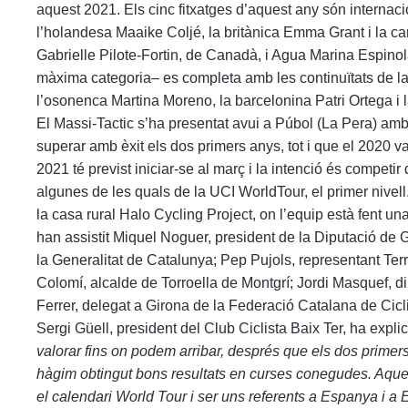
aquest 2021. Els cinc fitxatges d’aquest any són internac
l’holandesa Maaike Coljé, la britànica Emma Grant i la c
Gabrielle Pilote-Fortin, de Canadà, i Agua Marina Espinola
màxima categoria– es completa amb les continuïtats de la
l’osonenca Martina Moreno, la barcelonina Patri Ortega i
El Massi-Tactic s’ha presentat avui a Púbol (La Pera) amb
superar amb èxit els dos primers anys, tot i que el 2020 
2021 té previst iniciar-se al març i la intenció és competi
algunes de les quals de la UCI WorldTour, el primer nivell
la casa rural Halo Cycling Project, on l’equip està fent un
han assistit Miquel Noguer, president de la Diputació de 
la Generalitat de Catalunya; Pep Pujols, representant Territ
Colomí, alcalde de Torroella de Montgrí; Jordi Masquef, di
Ferrer, delegat a Girona de la Federació Catalana de Cicli
Sergi Güell, president del Club Ciclista Baix Ter, ha explic
valorar fins on podem arribar, després que els dos primer
hàgim obtingut bons resultats en curses conegudes. Aques
el calendari World Tour i ser uns referents a Espanya i a