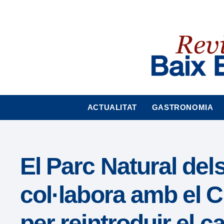
Nota:
este
sitio
web
incluye
un
sistema
de
accesibilidad.
ACTUALITAT
GASTRONOMIA
Presione
Control-
F11
para
El Parc Natural de
ajustar
el
col·labora amb el C
sitio
web
per reintroduir el c
a