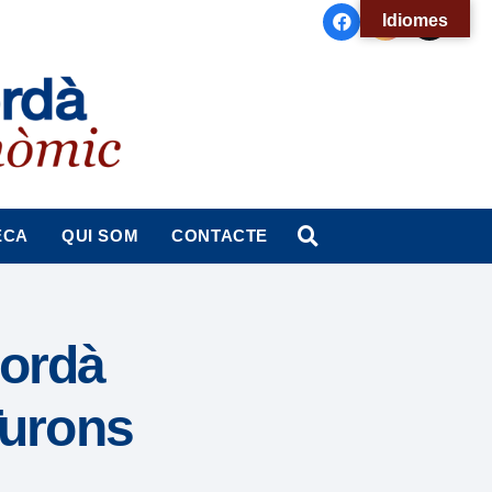
Idiomes
ECA
QUI SOM
CONTACTE
pordà
Turons