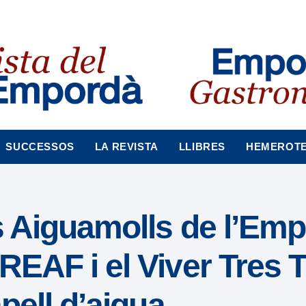
SUCCESSOS
LA REVISTA
LLIBRES
HEMEROT
ls Aiguamolls de l’Em
REAF i el Viver Tres 
apell d’aigua