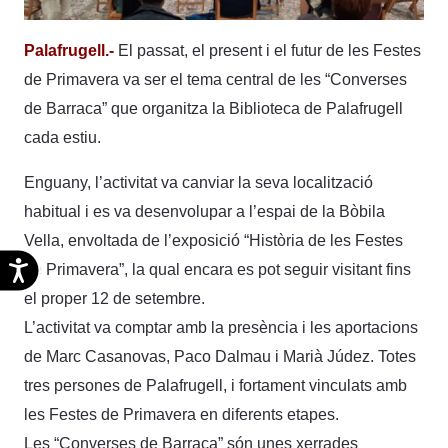
Palafrugell.-
El passat, el present i el futur de les Festes
de Primavera va ser el tema central de les “Converses
de Barraca” que organitza la Biblioteca de Palafrugell
cada estiu.
Enguany, l’activitat va canviar la seva localització
habitual i es va desenvolupar a l’espai de la Bòbila
Vella, envoltada de l’exposició “Història de les Festes
Accesibilidad
de Primavera”, la qual encara es pot seguir visitant fins
el proper 12 de setembre.
L’activitat va comptar amb la presència i les aportacions
de Marc Casanovas, Paco Dalmau i Marià Júdez. Totes
tres persones de Palafrugell, i fortament vinculats amb
les Festes de Primavera en diferents etapes.
Les “Converses de Barraca” són unes xerrades