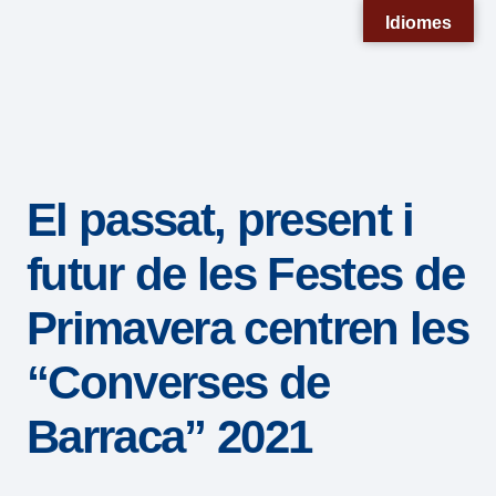
Nota:
Idiomes
este
sitio
web
incluye
un
El passat, present i
sistema
de
futur de les Festes de
accesibilidad.
Primavera centren les
“Converses de
Barraca” 2021