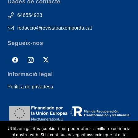
Dades de contacte
646554923
redaccio@revistabaixemporda.cat
Segueix-nos
Informació legal
Política de privadesa
Utilitzem galetes (cookies) per poder oferir la millor experiència
al nostre web. Si hi continua navegant assumim que hi està