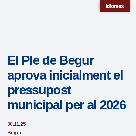
Nota:
Idiomes
este
sitio
web
incluye
un
El Ple de Begur
sistema
de
aprova inicialment el
accesibilidad.
pressupost
municipal per al 2026
30.11.25
Begur