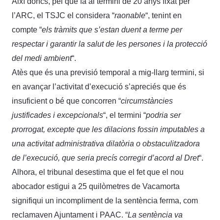
Així doncs, pel que fa al termini de 20 anys fixat per
l’ARC, el TSJC el considera “
raonable
“, tenint en
compte “
els tràmits que s’estan duent a terme per
respectar i garantir la salut de les persones i la protecció
del medi ambient
“.
Atès que és una previsió temporal a mig-llarg termini, si
en avançar l’activitat d’execució s’apreciés que és
insuficient o bé que concorren “
circumstàncies
justificades i excepcionals
“, el termini “
podria ser
prorrogat, excepte que les dilacions fossin imputables a
una activitat administrativa dilatòria o obstaculitzadora
de l’execució, que seria precís corregir d’acord al Dret
“.
Alhora, el tribunal desestima que el fet que el nou
abocador estigui a 25 quilòmetres de Vacamorta
signifiqui un incompliment de la sentència ferma, com
reclamaven Ajuntament i PAAC. “
La sentència va