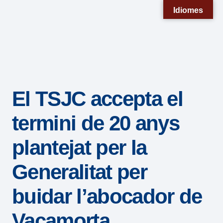
Nota:
Idiomes
este
sitio
web
incluye
un
El TSJC accepta el
sistema
de
termini de 20 anys
accesibilidad.
plantejat per la
Generalitat per
buidar l’abocador de
Vacamorta