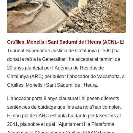
Cruïlles, Monells i Sant Sadurní de l’Heura (ACN).-
El
Tribunal Superior de Justícia de Catalunya (TSJC) ha
donat la raó a la Generalitat i ha acceptat el termini de
20 anys plantejat per l’Agència de Residus de
Catalunya (ARC) per buidar l’abocador de Vacamorta, a
Cruïlles, Monells i Sant Sadurní de l’Heura.
L’abocador porta 8 anys clausurat i hi pesen diferents
sentències de buidatge que fins ara no s’han complert.
El nou pla de l’ARC estipula buidar-lo per fases fins al
2041, pla sobre el qual l’Ajuntament i la Plataforma
Alternativa a l’Abocador de Cruïlles (PAAC) havien