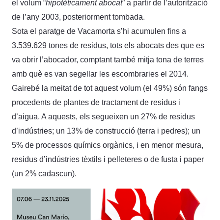
el volum “
hipotèticament abocat
” a partir de l’autorització
de l’any 2003, posteriorment tombada.
Sota el paratge de Vacamorta s’hi acumulen fins a
3.539.629 tones de residus, tots els abocats des que es
va obrir l’abocador, comptant també mitja tona de terres
amb què es van segellar les escombraries el 2014.
Gairebé la meitat de tot aquest volum (el 49%) són fangs
procedents de plantes de tractament de residus i
d’aigua. A aquests, els segueixen un 27% de residus
d’indústries; un 13% de construcció (terra i pedres); un
5% de processos químics orgànics, i en menor mesura,
residus d’indústries tèxtils i pelleteres o de fusta i paper
(un 2% cadascun).