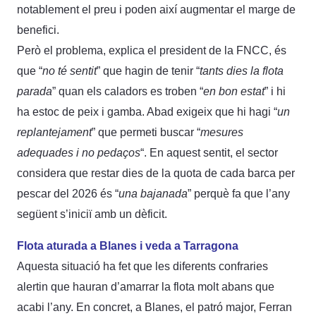
notablement el preu i poden així augmentar el marge de
benefici.
Però el problema, explica el president de la FNCC, és
que “
no té sentit
” que hagin de tenir “
tants dies la flota
parada
” quan els caladors es troben “
en bon estat
” i hi
ha estoc de peix i gamba. Abad exigeix que hi hagi “
un
replantejament
” que permeti buscar “
mesures
adequades i no pedaços
“. En aquest sentit, el sector
considera que restar dies de la quota de cada barca per
pescar del 2026 és “
una bajanada
” perquè fa que l’any
següent s’iniciï amb un dèficit.
Flota aturada a Blanes i veda a Tarragona
Aquesta situació ha fet que les diferents confraries
alertin que hauran d’amarrar la flota molt abans que
acabi l’any. En concret, a Blanes, el patró major, Ferran