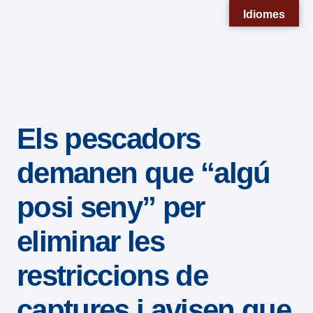
Nota:
Idiomes
este
sitio
web
incluye
un
Els pescadors
sistema
de
demanen que “algú
accesibilidad.
posi seny” per
eliminar les
restriccions de
captures i avisen que