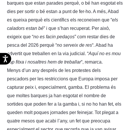
barques que estan parades perquè, o bé han esgotat els
dies per sortir o bé estan a punt de fer-ho. A més, Abad
es queixa perquè els científics els reconeixen que “
els
caladors estan bé
” i que s’han recuperat. Per això,
exigeix que “
no es facin pedaços
” com restar dies de
pesca del 2026 perquè “
no serveix de res
“. Abad ha
advertit que treballen en la via judicial. “
Aquí no es mou
Accesibilidad
cap fitxa i nosaltres hem de treballar
“, remarca.
Menys d’un any després de les protestes dels
pescadors per les restriccions que Europa imposa per
capturar peix i, especialment, gamba. El problema és
que moltes barques ja han esgotat el nombre de
sortides que poden fer a la gamba i, si no ho han fet, els
queden molt poques jornades per feinejar. Tot plegat a
quatre mesos que acabi l’any, un fet que preocupa
especialment el sector, que recorda que ja van avisar