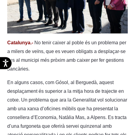
Catalunya.-
No tenir caixer al poble és un problema per
a milers de veïns, que es veuen obligats a desplaçar-se
fins al municipi més pròxim amb caixer per fer gestions
Accesibilidad
bancàries.
En alguns casos, com Gósol, al Berguedà, aquest
desplaçament és superior a la mitja hora de trajecte en
cotxe. Un problema que ara la Generalitat vol solucionar
amb una xarxa d’oficines mòbils que ha presentat la
consellera d’Economia, Natàlia Mas, a Alpens. Es tracta
d’una furgoneta que oferirà servei quinzenal amb
atenció personalitzada i on els clients podran fer tots els