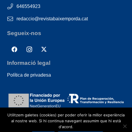
646554923
redaccio@revistabaixemporda.cat
Segueix-nos
Informació legal
Política de privadesa
Utilitzem galetes (cookies) per poder oferir la millor experiència
al nostre web. Si hi continua navegant assumim que hi està
d'acord.