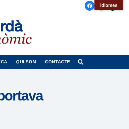
Idiomes
ECA
QUI SOM
CONTACTE
portava