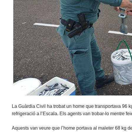
menú
de
accesibilidad.
La Guàrdia Civil ha trobat un home que transportava 96 kg
refrigeració a l’Escala. Els agents van trobar-lo mentre feie
Aquests van veure que l’home portava al maleter 68 kg de 