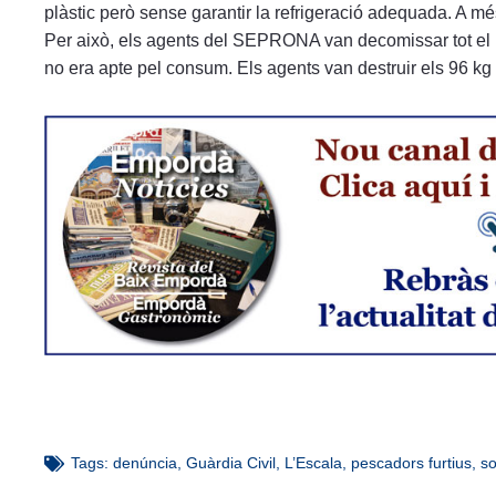
plàstic però sense garantir la refrigeració adequada. A més
Per això, els agents del SEPRONA van decomissar tot el pe
no era apte pel consum. Els agents van destruir els 96 kg 
Tags:
denúncia
,
Guàrdia Civil
,
L’Escala
,
pescadors furtius
,
so