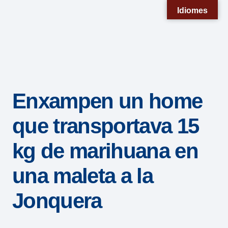
Nota:
Idiomes
este
sitio
web
incluye
un
Enxampen un home
sistema
de
que transportava 15
accesibilidad.
kg de marihuana en
una maleta a la
Jonquera