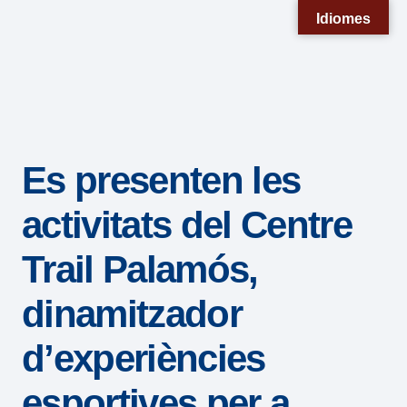
Nota:
Idiomes
este
sitio
web
incluye
un
Es presenten les
sistema
de
activitats del Centre
accesibilidad.
Trail Palamós,
dinamitzador
d’experiències
esportives per a