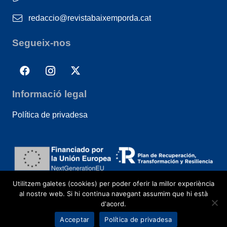
redaccio@revistabaixemporda.cat
Segueix-nos
Informació legal
Política de privadesa
Utilitzem galetes (cookies) per poder oferir la millor experiència
al nostre web. Si hi continua navegant assumim que hi està
d'acord.
Acceptar
Política de privadesa