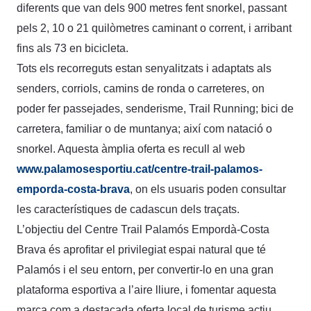
diferents que van dels 900 metres fent snorkel, passant
pels 2, 10 o 21 quilòmetres caminant o corrent, i arribant
fins als 73 en bicicleta.
Tots els recorreguts estan senyalitzats i adaptats als
senders, corriols, camins de ronda o carreteres, on
poder fer passejades, senderisme, Trail Running; bici de
carretera, familiar o de muntanya; així com natació o
snorkel. Aquesta àmplia oferta es recull al web
www.palamosesportiu.cat/centre-trail-palamos-
emporda-costa-brava
, on els usuaris poden consultar
les característiques de cadascun dels traçats.
L’objectiu del Centre Trail Palamós Empordà-Costa
Brava és aprofitar el privilegiat espai natural que té
Palamós i el seu entorn, per convertir-lo en una gran
plataforma esportiva a l’aire lliure, i fomentar aquesta
marca com a destacada oferta local de turisme actiu.