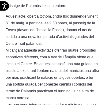
Accesibilidad
paisatge de Palamós i el seu entorn.
Aquest acte, obert a tothom, tindrà lloc diumenge vinent,
31 de maig, a partir de les 9:30 hores, al passeig de la
Fosca (davant de l’hostal la Fosca), donant el tret de
sortida a una nova temporada d’activitats guiades del
Centre Trail palamosí.
Mitjançant aquesta activitat s’oferiran quatre propostes
esportives diferents, com a tast de l’àmplia oferta que
inclou el Centre. En aquest cas serà una ruta guiada en
bicicleta explorant l’entorn natural del municipi, una altra
per mar, practicant la natació en aigües obertes; o bé
una sortida guiada per conèixer camins i corriols del
terme de Palamós practicant el running, i una altra de
marxa nòrdica.
Les persones interessades a poder participar d’alguna