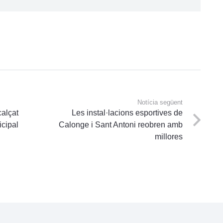
Notícia següent
calçat
Les instal·lacions esportives de
icipal
Calonge i Sant Antoni reobren amb
millores