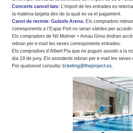
Concerts cancel·lats:
L’import de les entrades es retor
la mateixa targeta des de la qual es va el pagament.
Canvi de recinte: Guíxols Arena:
Els compradors rebran p
corresponents a l’Espai Port no seran vàlides per accedir
Els compradors de Nil Moliner + Arnau Griso tindran accés
rebran per e-mail les seves corresponents entrades.
Els compradors d’Albert Pla que no puguin assistir a la n
dia 19 de juny. Els assistents rebran per e-mail les seves
Per qualsevol consulta:
ticketing@theproject.es
.