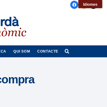
Idiomes
ECA
QUI SOM
CONTACTE
 compra