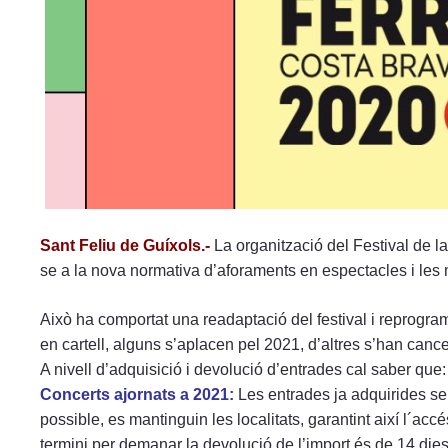
menú
de
accesibilidad.
Sant Feliu de Guíxols.-
La organització del Festival de la
se a la nova normativa d’aforaments en espectacles i les 
Això ha comportat una readaptació del festival i reprogra
en cartell, alguns s’aplacen pel 2021, d’altres s’han cance
A nivell d’adquisició i devolució d’entrades cal saber que:
Concerts ajornats a 2021:
Les entrades ja adquirides ser
possible, es mantinguin les localitats, garantint així l´accé
termini per demanar la devolució de l’import és de 14 dies