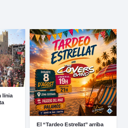
 línia
ta
El “Tardeo Estrellat” arriba