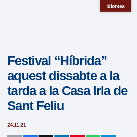
Nota:
Idiomes
este
sitio
web
incluye
un
Festival “Híbrida”
sistema
de
aquest dissabte a la
accesibilidad.
tarda a la Casa Irla de
Sant Feliu
24.11.21