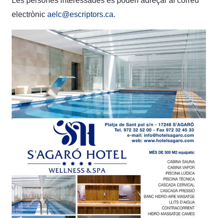
Les persones interessades es poden adreçar al correu
electrònic
aelc@escriptors.ca
.