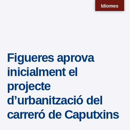
Nota:
Idiomes
este
sitio
web
incluye
un
Figueres aprova
sistema
de
inicialment el
accesibilidad.
projecte
d’urbanització del
carreró de Caputxins