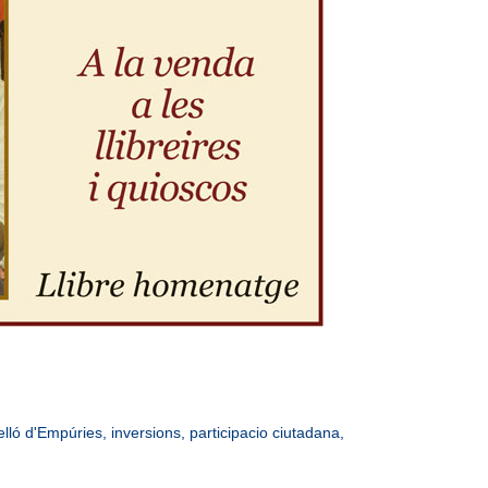
elló d'Empúries
,
inversions
,
participacio ciutadana
,