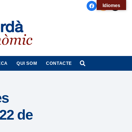
Idiomes
ECA
QUI SOM
CONTACTE
es
022 de