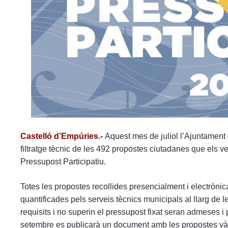
menú
de
accesibilidad.
Castelló d’Empúries.-
Aquest mes de juliol l’Ajuntament
filtratge tècnic de les 492 propostes ciutadanes que els v
Pressupost Participatiu.
Totes les propostes recollides presencialment i electrònica
quantificades pels serveis tècnics municipals al llarg de 
requisits i no superin el pressupost fixat seran admeses i
setembre es publicarà un document amb les propostes vàli