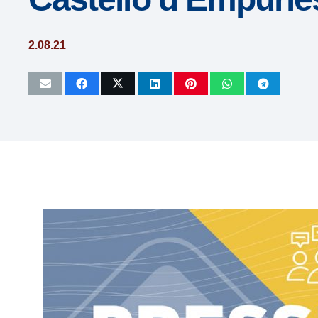
las
personas
2.08.21
con
discapacidad
visual
que
están
usando
un
lector
de
pantalla;
Presione
Control-
F10
para
abrir
un