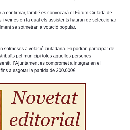
r a confirmar, també es convocarà el Fòrum Ciutadà de
ns i veïnes en la qual els assistents hauran de seleccionar
lment se sotmetran a votació popular.
ran sotmeses a votació ciutadana. Hi podran participar de
stribuïts pel municipi totes aquelles persones
ntit, l’Ajuntament es compromet a integrar en el
ins a esgotar la partida de 200.000€.