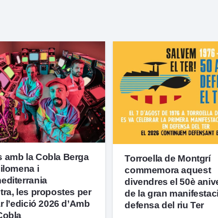
 amb la Cobla Berga
Torroella de Montgrí
ilomena i
commemora aquest
editerrania
divendres el 50è aniv
ra, les propostes per
de la gran manifestac
r l’edició 2026 d’Amb
defensa del riu Ter
Cobla