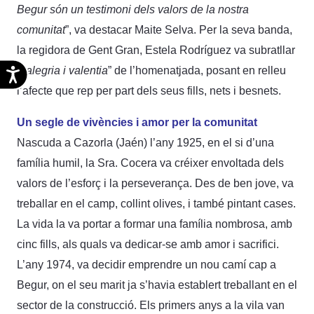
Begur són un testimoni dels valors de la nostra
comunitat
”, va destacar Maite Selva. Per la seva banda,
la regidora de Gent Gran, Estela Rodríguez va subratllar
“
l’alegria i valentia
” de l’homenatjada, posant en relleu
Accesibilidad
l’afecte que rep per part dels seus fills, nets i besnets.
Un segle de vivències i amor per la comunitat
Nascuda a Cazorla (Jaén) l’any 1925, en el si d’una
família humil, la Sra. Cocera va créixer envoltada dels
valors de l’esforç i la perseverança. Des de ben jove, va
treballar en el camp, collint olives, i també pintant cases.
La vida la va portar a formar una família nombrosa, amb
cinc fills, als quals va dedicar-se amb amor i sacrifici.
L’any 1974, va decidir emprendre un nou camí cap a
Begur, on el seu marit ja s’havia establert treballant en el
sector de la construcció. Els primers anys a la vila van