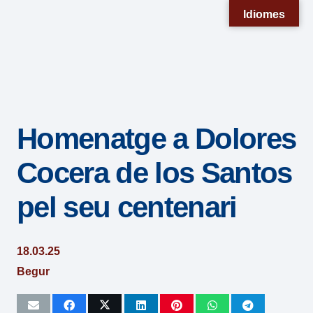
Nota:
Idiomes
este
sitio
web
incluye
un
Homenatge a Dolores
sistema
de
Cocera de los Santos
accesibilidad.
pel seu centenari
18.03.25
Begur