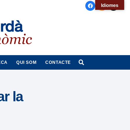
Idiomes
ECA
QUI SOM
CONTACTE
ar la