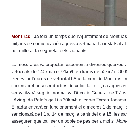
Mont-ras.-
Ja feia un temps que l’Ajuntament de Mont-ras
mitjans de comunicació i aquesta setmana ha instal·lat al 
per millorar la seguretat dels vianants.
La mesura es va projectar responent a diverses queixes
velocitats de 140km/h o 72km/h en trams de 50km/h i 30 
Per evitar l’excés de velocitat l’Ajuntament de Mont-ras fi
coixins berlinesos reductors de velocitat, etc., i a aquest
senyalitzarà seguint normativa Direcció General de Tràns
l’Avinguda Palafrugell i a 30km/h al carrer Torres Jonama
El radar entrarà en funcionament el dimecres 1 de març i 
sancionarà de l’1 al 14 de març; a partir del dia 15, les s
asseguren que tot i ser un poble de pas per a molts “
Mont-