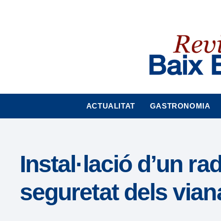
Nota:
este
sitio
web
incluye
un
sistema
de
accesibilidad.
ACTUALITAT
GASTRONOMIA
Presione
Control-
F11
para
Instal·lació d’un rad
ajustar
el
seguretat dels vian
sitio
web
a