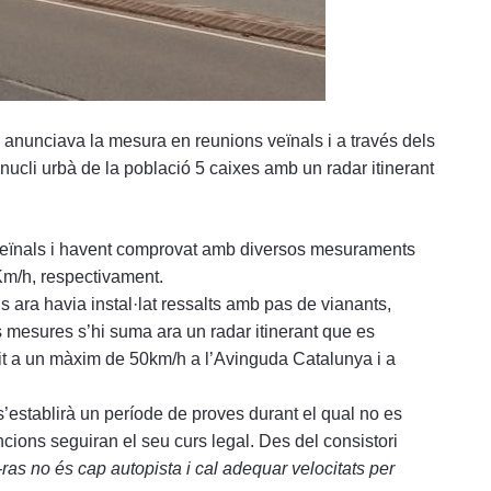
 anunciava la mesura en reunions veïnals i a través dels
nucli urbà de la població 5 caixes amb un radar itinerant
 veïnals i havent comprovat amb diversos mesuraments
Km/h, respectivament.
ns ara havia instal·lat ressalts amb pas de vianants,
es mesures s’hi suma ara un radar itinerant que es
it a un màxim de 50km/h a l’Avinguda Catalunya i a
.
s’establirà un període de proves durant el qual no es
ancions seguiran el seu curs legal. Des del consistori
ras no és cap autopista i cal adequar velocitats per