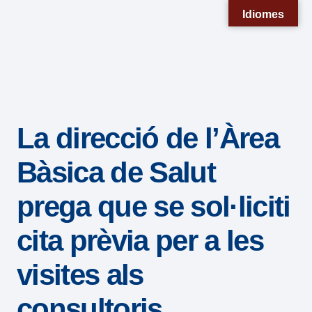
Nota:
Idiomes
este
sitio
web
incluye
un
La direcció de l’Àrea
sistema
de
Bàsica de Salut
accesibilidad.
prega que se sol·liciti
cita prèvia per a les
visites als
consultoris