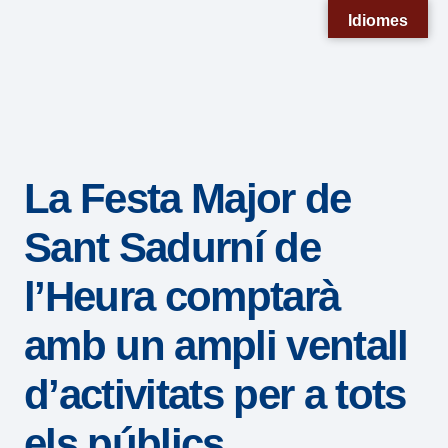
Nota:
Idiomes
este
sitio
web
incluye
un
La Festa Major de
sistema
de
Sant Sadurní de
accesibilidad.
l’Heura comptarà
amb un ampli ventall
d’activitats per a tots
els públics