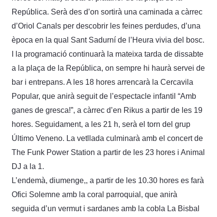
República. Serà des d’on sortirà una caminada a càrrec
d’Oriol Canals per descobrir les feines perdudes, d’una
època en la qual Sant Sadurní de l’Heura vivia del bosc.
I la programació continuarà la mateixa tarda de dissabte
a la plaça de la República, on sempre hi haurà servei de
bar i entrepans. A les 18 hores arrencarà la Cercavila
Popular, que anirà seguit de l’espectacle infantil “Amb
ganes de gresca!”, a càrrec d’en Rikus a partir de les 19
hores. Seguidament, a les 21 h, serà el torn del grup
Último Veneno. La vetllada culminarà amb el concert de
The Funk Power Station a partir de les 23 hores i Animal
DJ a la 1.
L’endemà, diumenge,, a partir de les 10.30 hores es farà
Ofici Solemne amb la coral parroquial, que anirà
seguida d’un vermut i sardanes amb la cobla La Bisbal