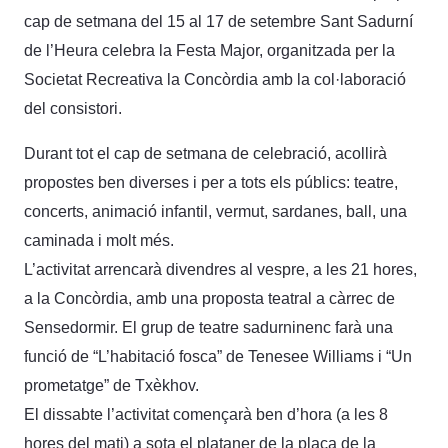
cap de setmana del 15 al 17 de setembre Sant Sadurní
de l’Heura celebra la Festa Major, organitzada per la
Societat Recreativa la Concòrdia amb la col·laboració
del consistori.
Durant tot el cap de setmana de celebració, acollirà
propostes ben diverses i per a tots els públics: teatre,
concerts, animació infantil, vermut, sardanes, ball, una
caminada i molt més.
L’activitat arrencarà divendres al vespre, a les 21 hores,
a la Concòrdia, amb una proposta teatral a càrrec de
Sensedormir. El grup de teatre sadurninenc farà una
funció de “L’habitació fosca” de Tenesee Williams i “Un
prometatge” de Txèkhov.
El dissabte l’activitat començarà ben d’hora (a les 8
hores del mati) a sota el plataner de la plaça de la