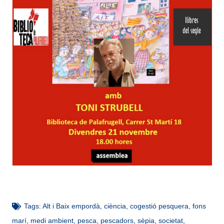
Tags:
Alt i Baix empordà
,
ciència
,
cogestió pesquera
,
fons
marí
,
medi ambient
,
pesca
,
pescadors
,
sèpia
,
societat
,