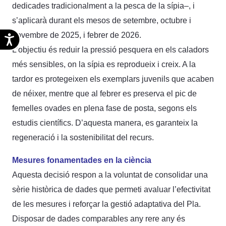
dedicades tradicionalment a la pesca de la sípia–, i
s’aplicarà durant els mesos de setembre, octubre i
novembre de 2025, i febrer de 2026.
Accesibilidad
L’objectiu és reduir la pressió pesquera en els caladors
més sensibles, on la sípia es reprodueix i creix. A la
tardor es protegeixen els exemplars juvenils que acaben
de néixer, mentre que al febrer es preserva el pic de
femelles ovades en plena fase de posta, segons els
estudis científics. D’aquesta manera, es garanteix la
regeneració i la sostenibilitat del recurs.
Mesures fonamentades en la ciència
Aquesta decisió respon a la voluntat de consolidar una
sèrie històrica de dades que permeti avaluar l’efectivitat
de les mesures i reforçar la gestió adaptativa del Pla.
Disposar de dades comparables any rere any és