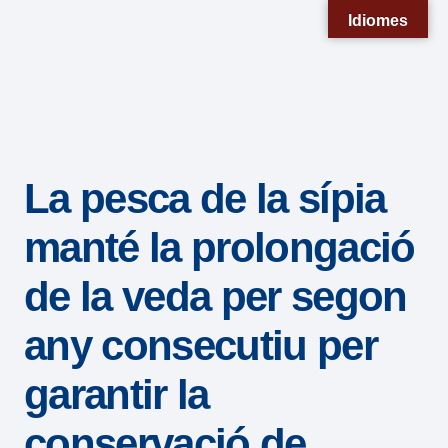
Nota:
Idiomes
este
sitio
web
incluye
un
La pesca de la sípia
sistema
de
manté la prolongació
accesibilidad.
de la veda per segon
any consecutiu per
garantir la
conservació de