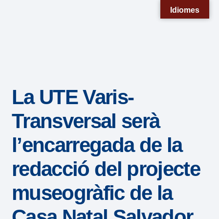
Nota:
Idiomes
este
sitio
web
incluye
un
La UTE Varis-
sistema
de
Transversal serà
accesibilidad.
l’encarregada de la
redacció del projecte
museogràfic de la
Casa Natal Salvador