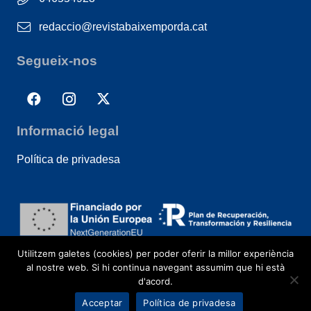
redaccio@revistabaixemporda.cat
Segueix-nos
Informació legal
Política de privadesa
Utilitzem galetes (cookies) per poder oferir la millor experiència
al nostre web. Si hi continua navegant assumim que hi està
d'acord.
Acceptar
Política de privadesa