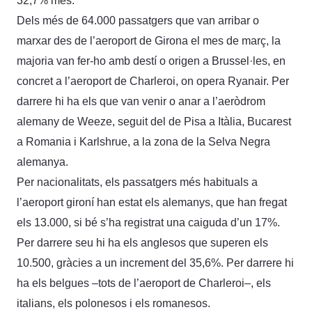
32,7% més.
Dels més de 64.000 passatgers que van arribar o
marxar des de l’aeroport de Girona el mes de març, la
majoria van fer-ho amb destí o origen a Brussel·les, en
concret a l’aeroport de Charleroi, on opera Ryanair. Per
darrere hi ha els que van venir o anar a l’aeròdrom
alemany de Weeze, seguit del de Pisa a Itàlia, Bucarest
a Romania i Karlshrue, a la zona de la Selva Negra
alemanya.
Per nacionalitats, els passatgers més habituals a
l’aeroport gironí han estat els alemanys, que han fregat
els 13.000, si bé s’ha registrat una caiguda d’un 17%.
Per darrere seu hi ha els anglesos que superen els
10.500, gràcies a un increment del 35,6%. Per darrere hi
ha els belgues –tots de l’aeroport de Charleroi–, els
italians, els polonesos i els romanesos.