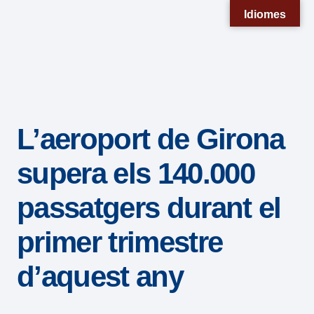
Nota:
Idiomes
este
sitio
web
incluye
un
L’aeroport de Girona
sistema
de
supera els 140.000
accesibilidad.
passatgers durant el
primer trimestre
d’aquest any