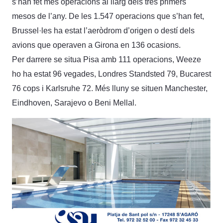
s’han fet més operacions al llarg dels tres primers
mesos de l’any. De les 1.547 operacions que s’han fet,
Brussel·les ha estat l’aeròdrom d’origen o destí dels
avions que operaven a Girona en 136 ocasions.
Per darrere se situa Pisa amb 111 operacions, Weeze
ho ha estat 96 vegades, Londres Standsted 79, Bucarest
76 cops i Karlsruhe 72. Més lluny se situen Manchester,
Eindhoven, Sarajevo o Beni Mellal.