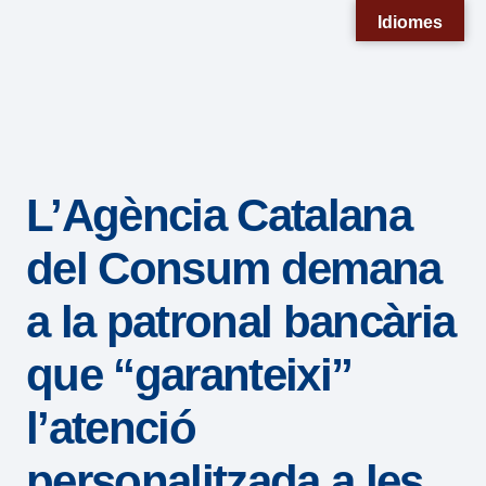
Nota:
Idiomes
este
sitio
web
incluye
un
L’Agència Catalana
sistema
de
del Consum demana
accesibilidad.
a la patronal bancària
que “garanteixi”
l’atenció
personalitzada a les