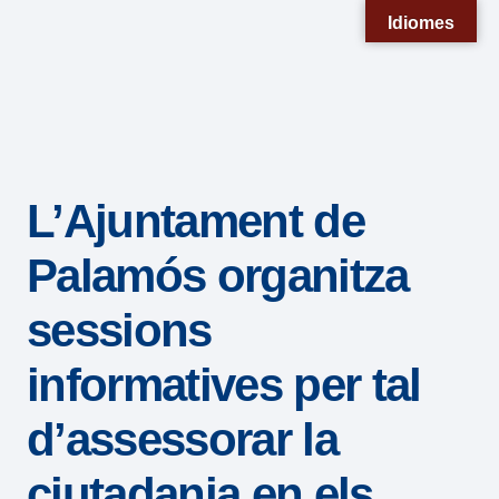
Nota:
Idiomes
este
sitio
web
incluye
un
L’Ajuntament de
sistema
de
Palamós organitza
accesibilidad.
sessions
informatives per tal
d’assessorar la
ciutadania en els