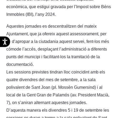
econòmica, que estigui gravada per l’Impost sobre Béns
Immobles (IBI), l’any 2024.
Aquestes jornades es descentralitzen del mateix
Ajuntament, que ja ofereix aquest assessorament, per
Accesibilidad
tal d’apropar a la ciutadania aquest servei, fent-los més
còmode l’accés, desplaçant l’administració a diferents
punts del municipi i facilitant-los la tramitació de la
documentació.
Les sessions previstes tindran lloc coincidint amb els
quatre divendres del mes de setembre, a la sala
polivalent de Sant Joan (pl. Mossèn Gumersind) i al
local de la Gent Gran de Palamós (av. President Macià,
7), on s’aniran alternant aquestes jornades.
D’aquesta manera els divendres 5 i 19 de setembre les
sessions es duran a terme a la sala polivalent de Sant