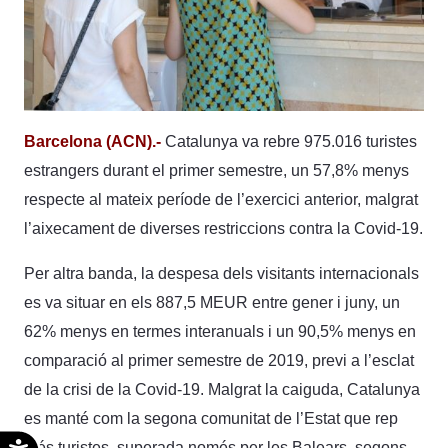
Barcelona (ACN).-
Catalunya va rebre 975.016 turistes
estrangers durant el primer semestre, un 57,8% menys
respecte al mateix període de l’exercici anterior, malgrat
l’aixecament de diverses restriccions contra la Covid-19.
Per altra banda, la despesa dels visitants internacionals
es va situar en els 887,5 MEUR entre gener i juny, un
62% menys en termes interanuals i un 90,5% menys en
comparació al primer semestre de 2019, previ a l’esclat
de la crisi de la Covid-19. Malgrat la caiguda, Catalunya
es manté com la segona comunitat de l’Estat que rep
Accesibilidad
més turistes, superada només per les Balears, segons