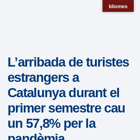
Nota:
Idiomes
este
sitio
web
incluye
un
L’arribada de turistes
sistema
de
estrangers a
accesibilidad.
Catalunya durant el
primer semestre cau
un 57,8% per la
pandèmia