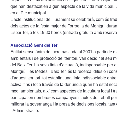
que han destacat en algun aspecte de la vida municipal. 
en el Ple municipal.
L’acte institucional de lliurament se celebrarà, com és trad
dels actes de la festa major de Torroella de Montgrí, durant
Espai Ter, a les 19.30 hores (entrada gratuïta amb reserva
Associació Gent del Ter
Entitat sense ànim de lucre nascuda al 2001 a partir de m
ambientals i de protecció del territori, van decidir al seu
del Baix Ter. La seva línia d’actuació, indispensable per a
Montgrí, Illes Medes i Baix Ter, és la recerca, difusió i co
d’aquest territori, tot establint una línia indissociable en
activa, fins i tot a través de la denúncia quan ha estat n
medi ambientals, així com aspectes de la cultura local i tr
participat en nombroses campanyes i taules de treball per
millorar la governança i la presa de decisions locals, tant
l’Administració.