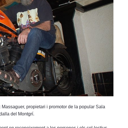
ç Massaguer, propietari i promotor de la popular Sala
dalla del Montgrí.
ment en reconeixement a les persones i els col·lectius