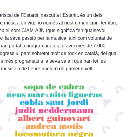
cal de l’Estartit, nascut a l’Estartit, és un dels
 música en viu, no només al nostre municipi i territori,
 amb el nom CIAM-AJN (que significa “en qualsevol
 la seva passió per la música, així com voluntat de
 l’han portat a programar a dia d’avui més de 7.000
gressiu, però sobretot molt de rock en català, del qual
als més programats a la seva sala i que han fet les
musical i de lleure nocturn de primer nivell.