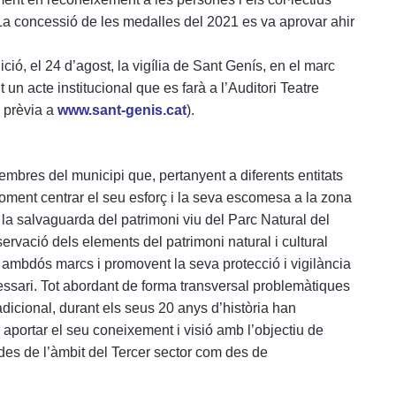
La concessió de les medalles del 2021 es va aprovar ahir
ició, el 24 d’agost, la vigília de Sant Genís, en el marc
 un acte institucional que es farà a l’Auditori Teatre
 prèvia a
www.sant-genis.cat
).
embres del municipi que, pertanyent a diferents entitats
 moment centrar el seu esforç i la seva escomesa a la zona
 la salvaguarda del patrimoni viu del Parc Natural del
nservació dels elements del patrimoni natural i cultural
tre ambdós marcs i promovent la seva protecció i vigilància
ecessari. Tot abordant de forma transversal problemàtiques
adicional, durant els seus 20 anys d’història han
 aportar el seu coneixement i visió amb l’objectiu de
 des de l’àmbit del Tercer sector com des de