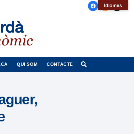
Idiomes
ECA
QUI SOM
CONTACTE
aguer,
e