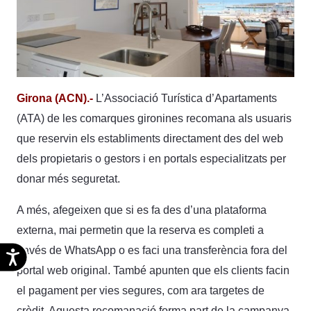
Girona (ACN).-
L’Associació Turística d’Apartaments
(ATA) de les comarques gironines recomana als usuaris
que reservin els establiments directament des del web
dels propietaris o gestors i en portals especialitzats per
donar més seguretat.
A més, afegeixen que si es fa des d’una plataforma
externa, mai permetin que la reserva es completi a
través de WhatsApp o es faci una transferència fora del
Accesibilidad
portal web original. També apunten que els clients facin
el pagament per vies segures, com ara targetes de
crèdit. Aquesta recomanació forma part de la campanya