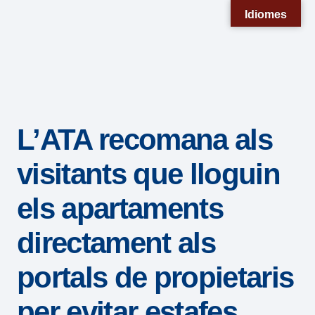
Nota:
Idiomes
este
sitio
web
incluye
un
L’ATA recomana als
sistema
de
visitants que lloguin
accesibilidad.
els apartaments
directament als
portals de propietaris
per evitar estafes