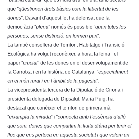
que “
qüestionen drets bàsics com la llibertat de les
dones
“. Davant d’aquest fet ha defensat que la
democràcia “
plena
” només és possible “
quan totes les
persones, sense distinció, en formen part
“.
La també consellera de Territori, Habitatge i Transició
Ecològica ha volgut reconèixer, alhora, la feina i el
paper “
crucial
” de les dones en el desenvolupament de
la Garrotxa i en la història de Catalunya, “
especialment
en el món rural i en l’àmbit de la pagesia
“.
La vicepresidenta tercera de la Diputació de Girona i
presidenta delegada de Dipsalut, Maria Puig, ha
destacat que conèixer el territori de primera mà
“
eixampla la mirada
” i “
connecta amb l’essència d’allò
que som: dones que compartim la lluita diària per tenir el
lloc que ens pertoca en aquesta societat i que volem un