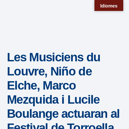
Nota:
Idiomes
este
sitio
web
incluye
un
Les Musiciens du
sistema
de
Louvre, Niño de
accesibilidad.
Elche, Marco
Mezquida i Lucile
Boulange actuaran al
Festival de Torroella