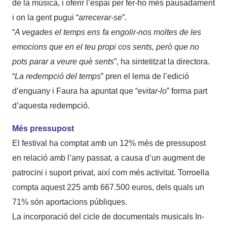
de la música, i oferir l’espai per fer-ho més pausadament
i on la gent pugui “
arrecerar-se
”.
“
A vegades el temps ens fa engolir-nos moltes de les
emocions que en el teu propi cos sents, però que no
pots parar a veure què sents
”, ha sintetitzat la directora.
“
La redempció del temps
” pren el lema de l’edició
d’enguany i Faura ha apuntat que “
evitar-lo
” forma part
d’aquesta redempció.
Més pressupost
El festival ha comptat amb un 12% més de pressupost
en relació amb l’any passat, a causa d’un augment de
patrocini i suport privat, així com més activitat. Torroella
compta aquest 225 amb 667.500 euros, dels quals un
71% són aportacions públiques.
La incorporació del cicle de documentals musicals In-