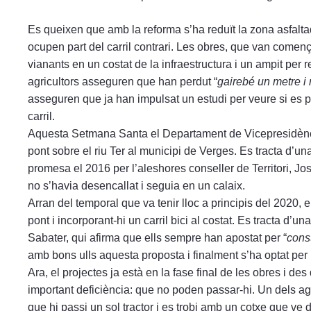
Es queixen que amb la reforma s’ha reduït la zona asfalta
ocupen part del carril contrari. Les obres, que van comença
vianants en un costat de la infraestructura i un ampit per r
agricultors asseguren que han perdut “
gairebé un metre i
asseguren que ja han impulsat un estudi per veure si es po
carril.
Aquesta Setmana Santa el Departament de Vicepresidència,
pont sobre el riu Ter al municipi de Verges. Es tracta d’un
promesa el 2016 per l’aleshores conseller de Territori, Jo
no s’havia desencallat i seguia en un calaix.
Arran del temporal que va tenir lloc a principis del 2020, e
pont i incorporant-hi un carril bici al costat. Es tracta d’u
Sabater, qui afirma que ells sempre han apostat per “
cons
amb bons ulls aquesta proposta i finalment s’ha optat per m
Ara, el projectes ja està en la fase final de les obres i 
important deficiència: que no poden passar-hi. Un dels ag
que hi passi un sol tractor i es trobi amb un cotxe que ve