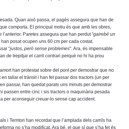
pesada. Quan això passa, el pagès assegura que han de
s que comporta. El principal motiu és que amb les obres,
 l’anterior. Paretes assegura que han perdut “
gairebé un
ue han posat ocupen uns 60 cm per cada costat.
sar “
justos, però sense problemes
“. Ara, és impensable
an de trepitjar el carril contrari perquè no hi ha prou
tramort han protestat sobre del pont per demostrar que no
en tallar el trànsit i han fet passar dos tractors (un per
dien passar, han quedat parats uns minuts per demostrar
hi passen entre cinc i sis tractors o maquinària pesada
na per aconseguir creuar-lo sense cap accident.
s i Territori han recordat que l’amplada dels carrils ha
eforma no s’ha modificat. Ara bé, el que sí que s’ha fet és