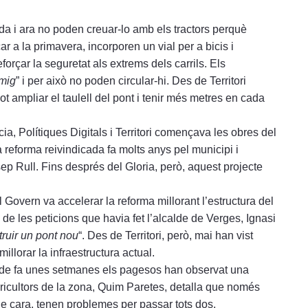
da i ara no poden creuar-lo amb els tractors perquè
r a la primavera, incorporen un vial per a bicis i
eforçar la seguretat als extrems dels carrils. Els
 mig
” i per això no poden circular-hi. Des de Territori
t ampliar el taulell del pont i tenir més metres en cada
 Polítiques Digitals i Territori començava les obres del
a reforma reivindicada fa molts anys pel municipi i
sep Rull. Fins després del Gloria, però, aquest projecte
l Govern va accelerar la reforma millorant l’estructura del
na de les peticions que havia fet l’alcalde de Verges, Ignasi
truir un pont nou
“. Des de Territori, però, mai han vist
illorar la infraestructura actual.
des de fa unes setmanes els pagesos han observat una
ricultors de la zona, Quim Paretes, detalla que només
 de cara, tenen problemes per passar tots dos.