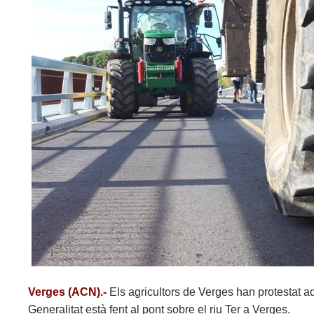
menú
de
accesibilidad.
Verges (ACN).-
Els agricultors de Verges han protestat aq
Generalitat està fent al pont sobre el riu Ter a Verges.