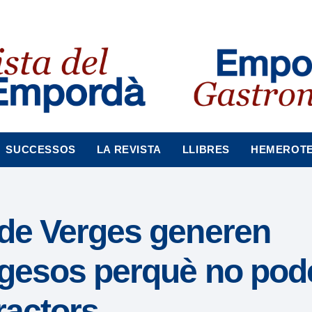
SUCCESSOS
LA REVISTA
LLIBRES
HEMEROT
 de Verges generen
agesos perquè no pod
ractors