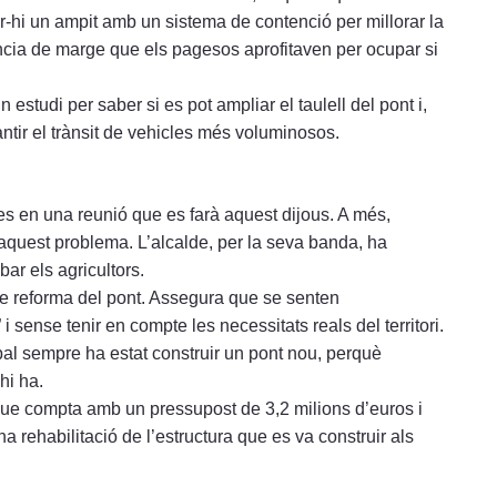
ar-hi un ampit amb un sistema de contenció per millorar la
ància de marge que els pagesos aprofitaven per ocupar si
studi per saber si es pot ampliar el taulell del pont i,
ntir el trànsit de vehicles més voluminosos.
es en una reunió que es farà aquest dijous. A més,
 aquest problema. L’alcalde, per la seva banda, ha
bar els agricultors.
 de reforma del pont. Assegura que se senten
” i sense tenir en compte les necessitats reals del territori.
ipal sempre ha estat construir un pont nou, perquè
hi ha.
que compta amb un pressupost de 3,2 milions d’euros i
una rehabilitació de l’estructura que es va construir als