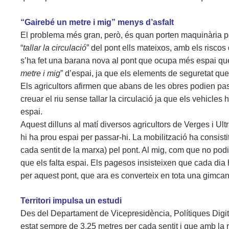
“Gairebé un metre i mig” menys d’asfalt
El problema més gran, però, és quan porten maquinària 
“
tallar la circulació
” del pont ells mateixos, amb els risco
s’ha fet una barana nova al pont que ocupa més espai que
metre i mig
” d’espai, ja que els elements de seguretat q
Els agricultors afirmen que abans de les obres podien pas
creuar el riu sense tallar la circulació ja que els vehicles h
espai.
Aquest dilluns al matí diversos agricultors de Verges i Ul
hi ha prou espai per passar-hi. La mobilització ha consistit 
cada sentit de la marxa) pel pont. Al mig, com que no po
que els falta espai. Els pagesos insisteixen que cada dia 
per aquest pont, que ara es converteix en tota una gimca
Territori impulsa un estudi
Des del Departament de Vicepresidència, Polítiques Digital
estat sempre de 3,25 metres per cada sentit i que amb la r