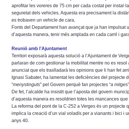
aprofitar les voreres de 75 cm per cada costat per instal·l
seguretat dels vehicles. Aquesta era precisament la dist
es trobaven un vehicle de cara.
Fonts del Departament han avançat que ja han impulsat un e
d’aquesta manera, tenir més amplada en cada carril i gara
Reunió amb l’Ajuntament
Territori exposarà aquesta solució a l’Ajuntament de Verg
parlaran de com gestionar la mobilitat mentre no es resol
anunciat que els traslladarà les opinions que li han fet arri
Ignasi Sabater, ha lamentat les deficiències del projecte
“
menystinguts
” pel Govern perquè fan projectes “
a mitges
De fet, l’alcalde ha insistit que l’aposta del govern munic
d’aquesta manera es resoldrien totes les mancances que 
La reforma del pont de la C-252 a Verges és un projecte 
implica la creació d’un vial voladís per a vianants i bici i 
anys 40.