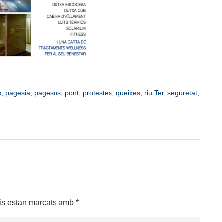
s
,
pagesia
,
pagesos
,
pont
,
protestes
,
queixes
,
riu Ter
,
seguretat
,
is estan marcats amb
*