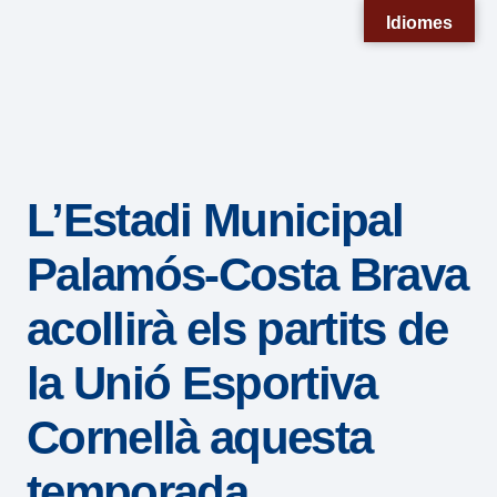
Nota:
Idiomes
este
sitio
web
incluye
un
L’Estadi Municipal
sistema
de
Palamós-Costa Brava
accesibilidad.
acollirà els partits de
la Unió Esportiva
Cornellà aquesta
temporada