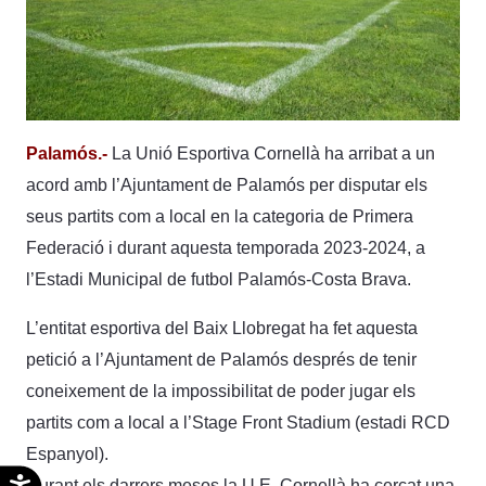
Palamós.-
La Unió Esportiva Cornellà ha arribat a un
acord amb l’Ajuntament de Palamós per disputar els
seus partits com a local en la categoria de Primera
Federació i durant aquesta temporada 2023-2024, a
l’Estadi Municipal de futbol Palamós-Costa Brava.
L’entitat esportiva del Baix Llobregat ha fet aquesta
petició a l’Ajuntament de Palamós després de tenir
coneixement de la impossibilitat de poder jugar els
partits com a local a l’Stage Front Stadium (estadi RCD
Espanyol).
Accesibilidad
Durant els darrers mesos la U.E. Cornellà ha cercat una