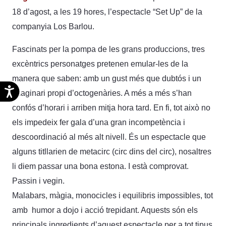
18 d’agost, a les 19 hores, l’espectacle “Set Up” de la
companyia Los Barlou.
Fascinats per la pompa de les grans produccions, tres
excèntrics personatges pretenen emular-les de la
manera que saben: amb un gust més que dubtós i un
Accesibilidad
imaginari propi d’octogenàries. A més a més s’han
confós d’horari i arriben mitja hora tard. En fi, tot això no
els impedeix fer gala d’una gran incompetència i
descoordinació al més alt nivell. És un espectacle que
alguns titllarien de metacirc (circ dins del circ), nosaltres
li diem passar una bona estona. I està comprovat.
Passin i vegin.
Malabars, màgia, monocicles i equilibris impossibles, tot
amb humor a dojo i acció trepidant. Aquests són els
principals ingredients d’aquest espectacle per a tot tipus