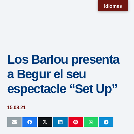
Nota:
Idiomes
este
sitio
web
incluye
un
Los Barlou presenta
sistema
de
a Begur el seu
accesibilidad.
espectacle “Set Up”
15.08.21