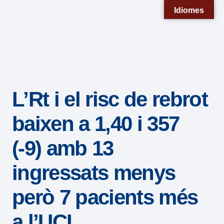
Nota:
Idiomes
este
sitio
web
incluye
un
L’Rt i el risc de rebrot
sistema
de
baixen a 1,40 i 357
accesibilidad.
(-9) amb 13
ingressats menys
però 7 pacients més
a l’UCI