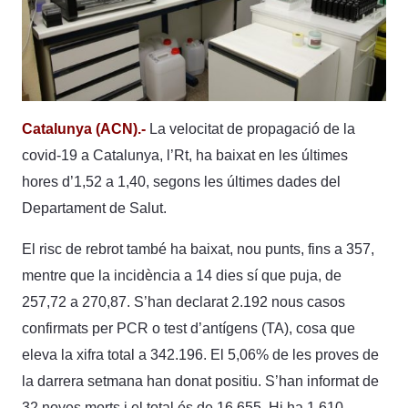
Catalunya (ACN).-
La velocitat de propagació de la
covid-19 a Catalunya, l’Rt, ha baixat en les últimes
hores d’1,52 a 1,40, segons les últimes dades del
Departament de Salut.
El risc de rebrot també ha baixat, nou punts, fins a 357,
mentre que la incidència a 14 dies sí que puja, de
257,72 a 270,87. S’han declarat 2.192 nous casos
confirmats per PCR o test d’antígens (TA), cosa que
eleva la xifra total a 342.196. El 5,06% de les proves de
la darrera setmana han donat positiu. S’han informat de
32 noves morts i el total és de 16.655. Hi ha 1.610