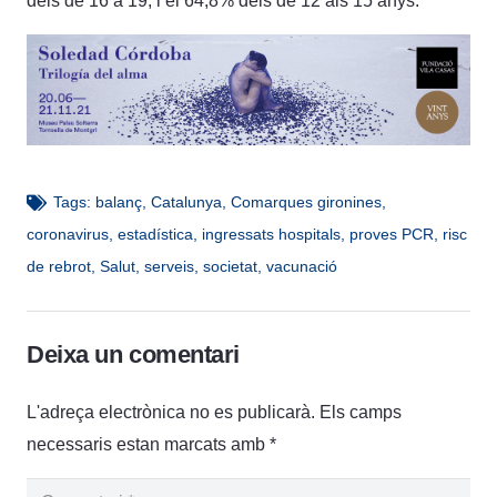
dels de 16 a 19, i el 64,8% dels de 12 als 15 anys.
Tags:
balanç
,
Catalunya
,
Comarques gironines
,
coronavirus
,
estadística
,
ingressats hospitals
,
proves PCR
,
risc
de rebrot
,
Salut
,
serveis
,
societat
,
vacunació
Deixa un comentari
L'adreça electrònica no es publicarà.
Els camps
necessaris estan marcats amb
*