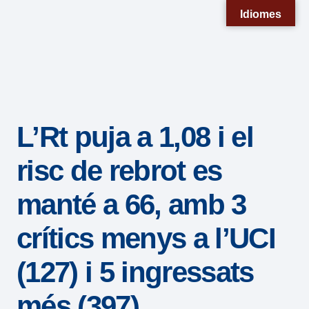
Nota:
Idiomes
este
sitio
web
incluye
un
L’Rt puja a 1,08 i el
sistema
de
risc de rebrot es
accesibilidad.
manté a 66, amb 3
crítics menys a l’UCI
(127) i 5 ingressats
més (397)