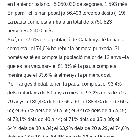
en l’anterior balanç, i 5.050.030 de segones, 1.593 més.
En paral·lel, s’han posat ja 56.493 terceres dosis (+19).
La pauta completa arriba a un total de 5.750.823
persones, 2.400 més.
Així, un 72,6% de la població de Catalunya té la pauta
completa i el 74,6% ha rebut la primera punxada. Si
només es té en compte la població major de 12 anys –la
que es pot vacunar– el 81,3% té la pauta completa,
mentre que el 83,6% té almenys la primera dosi.
Per franges d’edat, tenen la pauta completa el 93,4%
dels ciutadans de 80 anys o més; el 93,2% dels de 70 a
79 anys; el 89,4% dels de 66 a 69; el 88,4% dels de 60 a
65; el 86,7% dels de 50 a 59; el 82,6% dels de 45 a 49;
el 78,1% dels de 40 a 44; el 71% dels de 35 a 39; el
64% dels de 30 a 34; el 63,9% dels de 20 a 29, el 74,6%