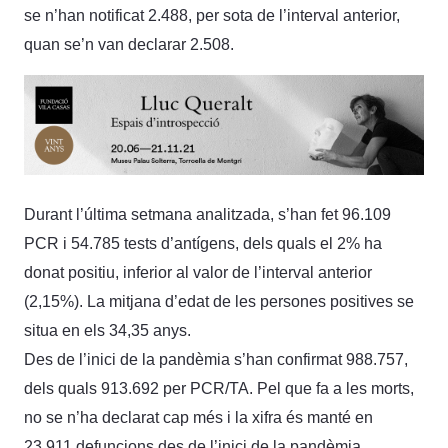
se n’han notificat 2.488, per sota de l’interval anterior,
quan se’n van declarar 2.508.
Durant l’última setmana analitzada, s’han fet 96.109
PCR i 54.785 tests d’antígens, dels quals el 2% ha
donat positiu, inferior al valor de l’interval anterior
(2,15%). La mitjana d’edat de les persones positives se
situa en els 34,35 anys.
Des de l’inici de la pandèmia s’han confirmat 988.757,
dels quals 913.692 per PCR/TA. Pel que fa a les morts,
no se n’ha declarat cap més i la xifra és manté en
23.911 defuncions des de l’inici de la pandèmia.