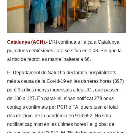
Catalunya (ACN).-
L’Rt continua a l’alça a Catalunya,
puja dues centèsimes i ara se situa en 1,08. Pel que fa
al risc de rebrot, es manté inalterat a 66.
El Departament de Salut ha declarat 5 hospitalitzats
més a causa de la Covid-19 en les darreres hores (397)
però 3 crítics menys ingressats a les UCI, que passen
de 130 a 127. En paral·lel, s’han notificat 279 nous
contagis confirmats per PCR o TA, que situen el total
des de l’inici de la pandèmia en 913.692. No s’ha
notificat cap mort en les últimes hores i el global de
defuncions és de 23.911. El 2% de les proves que s’han