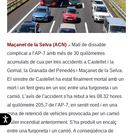
Maçanet de la Selva (ACN) .-
Matí de dissabte
complicat a l’AP-7 amb més de 30 quilòmetres
acumulats de cua per tres accidents a Castellet i la
Gornal, la Granada del Penedès i Maçanet de la Selva.
El sinistre de Castellet ha estat finalment mortal amb un
mort i un ferit greu en un xoc entre una furgoneta i un
camió. L’avís de l’accident s’ha rebut a les 08.32 hores
al quilòmetre 205,7 de l’AP-7, en sentit nord i en una
zona de retenció de vehicles provocada per un camió
Accesibilidad
tràiler incendiat anteriorment. S’ha produït un encalç
entre una furgoneta i un camió. A conseqüència de