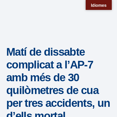
Nota:
Idiomes
este
sitio
web
incluye
un
Matí de dissabte
sistema
de
complicat a l’AP-7
accesibilidad.
amb més de 30
quilòmetres de cua
per tres accidents, un
d’ells mortal