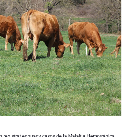
n registrat enguany casos de la Malaltia Hemorràgica