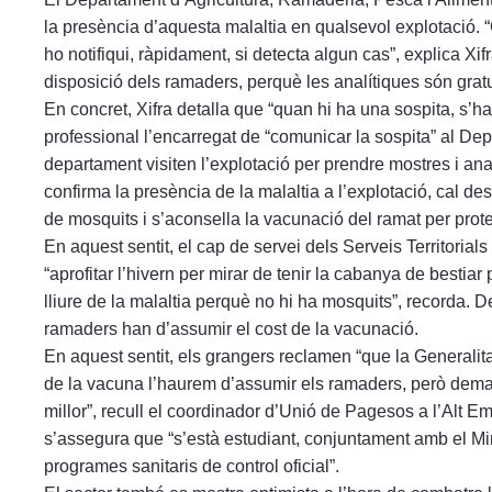
la presència d’aquesta malaltia en qualsevol explotació. “C
ho notifiqui, ràpidament, si detecta algun cas”, explica Xi
disposició dels ramaders, perquè les analítiques són gratu
En concret, Xifra detalla que “quan hi ha una sospita, s’ha 
professional l’encarregat de “comunicar la sospita” al Depa
departament visiten l’explotació per prendre mostres i anali
confirma la presència de la malaltia a l’explotació, cal des
de mosquits i s’aconsella la vacunació del ramat per prote
En aquest sentit, el cap de servei dels Serveis Territoria
“aprofitar l’hivern per mirar de tenir la cabanya de bestiar
lliure de la malaltia perquè no hi ha mosquits”, recorda. D
ramaders han d’assumir el cost de la vacunació.
En aquest sentit, els grangers reclamen “que la Generalitat
de la vacuna l’haurem d’assumir els ramaders, però deman
millor”, recull el coordinador d’Unió de Pagesos a l’Alt E
s’assegura que “s’està estudiant, conjuntament amb el Mini
programes sanitaris de control oficial”.