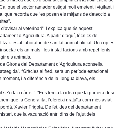
al que el sector ramader estigui molt emetent i vigilant i
fra, que recorda que “es posen els mitjans de detecció a
ïtes”.
d’avisar al veterinari”. I explica que és aquest
rtament d’Agricultura. A partir d’aquí, tècnics del
tzar-les al laboratori de sanitat animal oficial. Un cop es
insectar els animals i les instal·lacions amb repel·lents
gir els animals.
ls de Girona del Departament d’Agricultura aconsella
 protegida”. “Gràcies al fred, serà un període estacional
e moment, i a diferència de la llengua blava, els
 se’n faci càrrec”. “Ens fem a la idea que la primera dosi
em que la Generalitat l’ofereixi gratuïta com més aviat,
mpordà, Xavier Frigola. De fet, des del departament
steri, que la vacunació entri dins de l’ajut dels