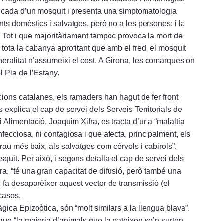
 picada d’un mosquit i presenta una simptomatologia
nts domèstics i salvatges, però no a les persones; i la
c. Tot i que majoritàriament tampoc provoca la mort de
tota la cabanya aprofitant que amb el fred, el mosquit
ralitat n’assumeixi el cost. A Girona, les comarques on
l Pla de l’Estany.
acions catalanes, els ramaders han hagut de fer front
explica el cap de servei dels Serveis Territorials de
Alimentació, Joaquim Xifra, es tracta d’una “malaltia
nfecciosa, ni contagiosa i que afecta, principalment, els
au més baix, als salvatges com cérvols i cabirols”.
quit. Per això, i segons detalla el cap de servei dels
ra, “té una gran capacitat de difusió, però també una
rn fa desaparèixer aquest vector de transmissió (el
casos.
ica Epizoòtica, són “molt similars a la llengua blava”.
ue “la majoria d’animals que la pateixen se’n surten,