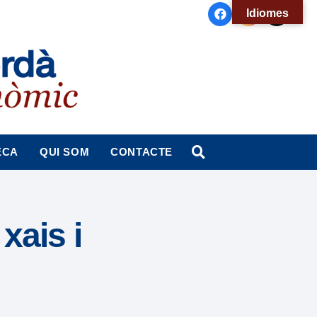
Idiomes
ECA
QUI SOM
CONTACTE
xais i