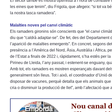
El sector també es mostra optimista a l’hora de combatre 
les eines que tenim”, diu Frigola, que afegeix: “si tot va
la nostra tasca ramadera”.
Malalties noves pel canvi climàtic
Els ramaders gironins són conscients que “el canvi climàti
diu que “caldrà adaptar-se”. De fet, des del Departament d
l’aparició de malalties emergents”. En concret, segons det
presència a l’Amèrica del Nord, Àsia, Austràlia i Àfrica, p
de l’Estat a finals de 2022 i, ràpidament, s’ha estès per 
Pirineu de Lleida, l’any passat, i estenent-se enguany, quan 
Amb tot, els ramaders es mostren esperançats davant dels
generalment són lleus. Tot i això, el coordinador d’Unió d
disposar de vacunes, perquè detalla que els animals que 
cria o disminuir la producció de llet”, amb l’afectació que 