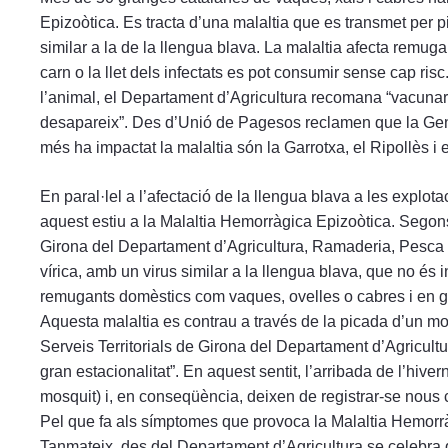
Epizoòtica. Es tracta d’una malaltia que es transmet per
similar a la de la llengua blava. La malaltia afecta remuga
carn o la llet dels infectats es pot consumir sense cap ris
l’animal, el Departament d’Agricultura recomana “vacunar 
desapareix”. Des d’Unió de Pagesos reclamen que la Gene
més ha impactat la malaltia són la Garrotxa, el Ripollès i e
En paral·lel a l’afectació de la llengua blava a les explot
aquest estiu a la Malaltia Hemorràgica Epizoòtica. Segons 
Girona del Departament d’Agricultura, Ramaderia, Pesca i 
vírica, amb un virus similar a la llengua blava, que no és i
remugants domèstics com vaques, ovelles o cabres i en gr
Aquesta malaltia es contrau a través de la picada d’un mos
Serveis Territorials de Girona del Departament d’Agricultu
gran estacionalitat”. En aquest sentit, l’arribada de l’hive
mosquit) i, en conseqüència, deixen de registrar-se nous 
Pel que fa als símptomes que provoca la Malaltia Hemorràg
Tanmateix, des del Departament d’Agricultura se celebra q