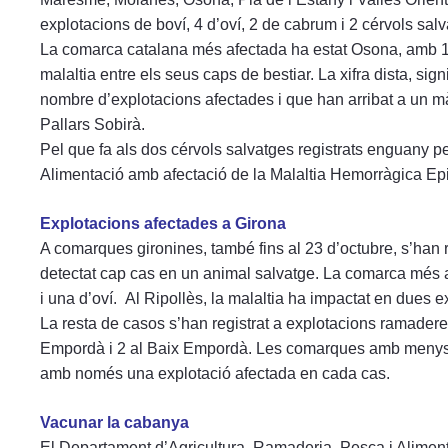
explotacions de boví, 4 d’oví, 2 de cabrum i 2 cérvols salv
La comarca catalana més afectada ha estat Osona, amb 1
malaltia entre els seus caps de bestiar. La xifra dista, s
nombre d’explotacions afectades i que han arribat a un màx
Pallars Sobirà.
Pel que fa als dos cérvols salvatges registrats enguany p
Alimentació amb afectació de la Malaltia Hemorràgica Epizo
Explotacions afectades a Girona
A comarques gironines, també fins al 23 d’octubre, s’han 
detectat cap cas en un animal salvatge. La comarca més a
i una d’oví. Al Ripollès, la malaltia ha impactat en dues 
La resta de casos s’han registrat a explotacions ramaderes 
Empordà i 2 al Baix Empordà. Les comarques amb menys in
amb només una explotació afectada en cada cas.
Vacunar la cabanya
El Departament d’Agricultura, Ramaderia, Pesca i Aliment