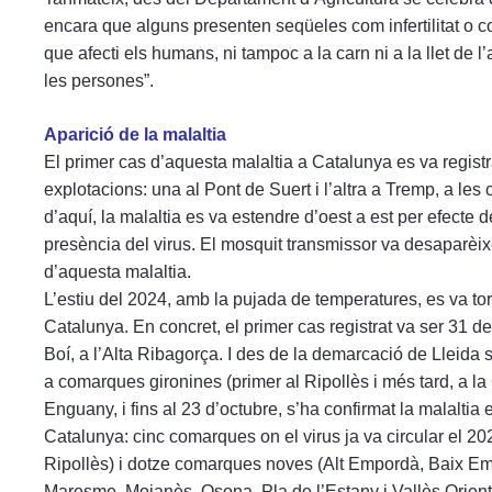
encara que alguns presenten seqüeles com infertilitat o co
que afecti els humans, ni tampoc a la carn ni a la llet de 
les persones”.
Aparició de la malaltia
El primer cas d’aquesta malaltia a Catalunya es va regist
explotacions: una al Pont de Suert i l’altra a Tremp, a les
d’aquí, la malaltia es va estendre d’oest a est per efect
presència del virus. El mosquit transmissor va desaparèixe
d’aquesta malaltia.
L’estiu del 2024, amb la pujada de temperatures, es va to
Catalunya. En concret, el primer cas registrat va ser 31 de
Boí, a l’Alta Ribagorça. I des de la demarcació de Lleida s
a comarques gironines (primer al Ripollès i més tard, a la
Enguany, i fins al 23 d’octubre, s’ha confirmat la malaltia
Catalunya: cinc comarques on el virus ja va circular el 20
Ripollès) i dotze comarques noves (Alt Empordà, Baix Em
Maresme, Moianès, Osona, Pla de l’Estany i Vallès Oriental