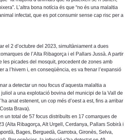
ixera”. L’altra bona notícia és que “no és una malaltia
l’animal infectat, que es pot consumir sense cap risc per a
rar el 2 d’octubre del 2023, simultàniament a dues
 comarques de l’Alta Ribagorça i el Pallars Jussà. A partir
e de les picades del mosquit, procedent de zones amb
r a l’hivern i, en conseqüència, es va frenar l’expansió
rnar a detectar un nou focus d’aquesta malaltia a
 juliol a una explotació bovina del municipi de la Vall de
’ha anat estenent, un cop més d’oest a est, fins a arribar
 Costa Brava).
 en un total de 57 focus distribuïts en 17 comarques de
23 (Alta Ribagorça, Alt Urgell, Cerdanya, Pallars Sobirà i
pordà, Bages, Berguedà, Garrotxa, Gironès, Selva,
). Per espècies, la infecció s’ha detectat en 49