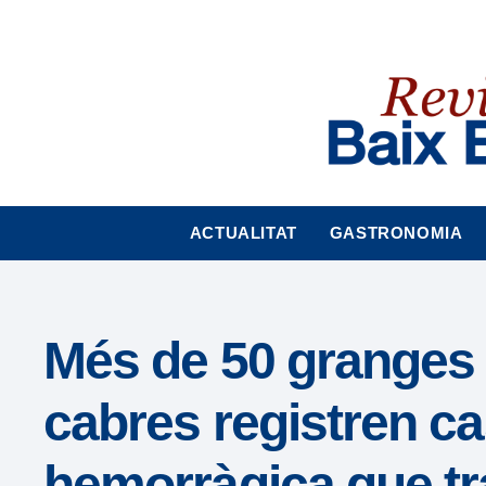
Nota:
este
sitio
web
incluye
un
sistema
de
accesibilidad.
ACTUALITAT
GASTRONOMIA
Presione
Control-
F11
para
Més de 50 granges 
ajustar
el
cabres registren ca
sitio
web
hemorràgica que tr
a