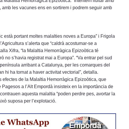
la Malaltia Hemorràgica Epizoòtica. “Intentem lluitar amb
 bé, amb les vacunes ens en sortirem i podrem seguir amb
c està portant moltes malalties noves a Europa” i Frigola
’Agricultura s’alerta que “caldrà acostumar-se a
alla Xifra, “la Malaltia Hemorràgica Epizoòtica té
erò no s’havia registrat mai a Europa”. “Va entrar pel sud
la península arribant a Catalunya, per les comarques del
hi ha tornat a haver activitat vectorial”, detalla.
 efectes de la Malaltia Hemorràgica Epizoòtica, que
e Pagesos a l’Alt Empordà insisteix en la importància de
contrauen aquesta malaltia “poden perdre pes, avortar la
això suposa per l’explotació.