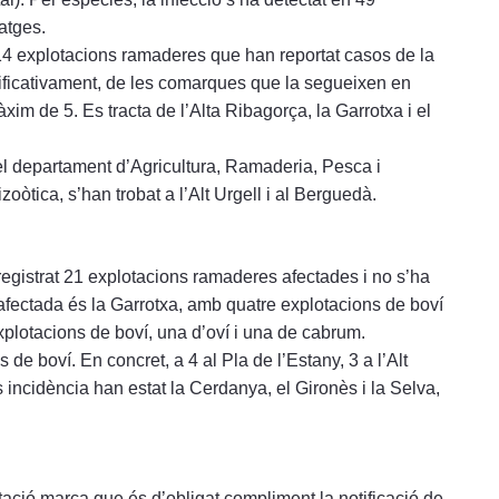
atges.
4 explotacions ramaderes que han reportat casos de la
ignificativament, de les comarques que la segueixen en
im de 5. Es tracta de l’Alta Ribagorça, la Garrotxa i el
el departament d’Agricultura, Ramaderia, Pesca i
òtica, s’han trobat a l’Alt Urgell i al Berguedà.
registrat 21 explotacions ramaderes afectades i no s’ha
fectada és la Garrotxa, amb quatre explotacions de boví
explotacions de boví, una d’oví i una de cabrum.
de boví. En concret, a 4 al Pla de l’Estany, 3 a l’Alt
cidència han estat la Cerdanya, el Gironès i la Selva,
ació marca que és d’obligat compliment la notificació de