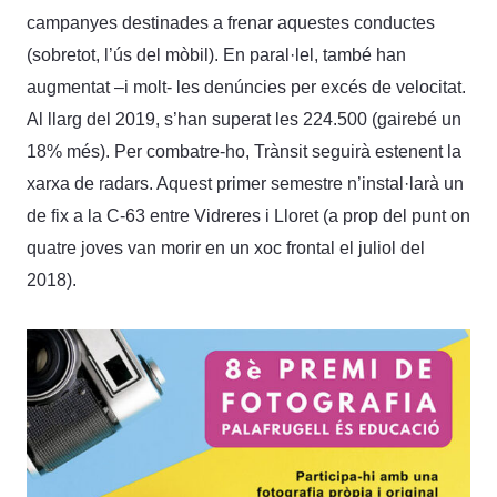
campanyes destinades a frenar aquestes conductes
(sobretot, l’ús del mòbil). En paral·lel, també han
augmentat –i molt- les denúncies per excés de velocitat.
Al llarg del 2019, s’han superat les 224.500 (gairebé un
18% més). Per combatre-ho, Trànsit seguirà estenent la
xarxa de radars. Aquest primer semestre n’instal·larà un
de fix a la C-63 entre Vidreres i Lloret (a prop del punt on
quatre joves van morir en un xoc frontal el juliol del
2018).