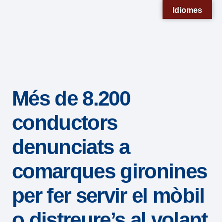
Nota:
Idiomes
este
sitio
web
incluye
un
Més de 8.200
sistema
de
conductors
accesibilidad.
denunciats a
comarques gironines
per fer servir el mòbil
o distreure’s al volant