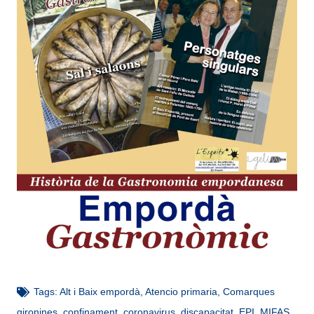
Tags:
Alt i Baix empordà
,
Atencio primaria
,
Comarques
gironines
,
confinament
,
coronavirus
,
discapacitat
,
EPI
,
MIFAS
,