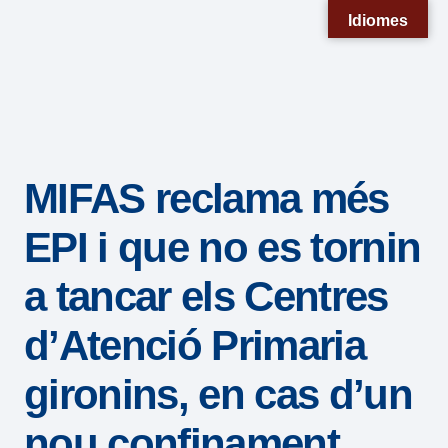
Nota:
Idiomes
este
sitio
web
incluye
un
MIFAS reclama més
sistema
de
EPI i que no es tornin
accesibilidad.
a tancar els Centres
d’Atenció Primaria
gironins, en cas d’un
nou confinament