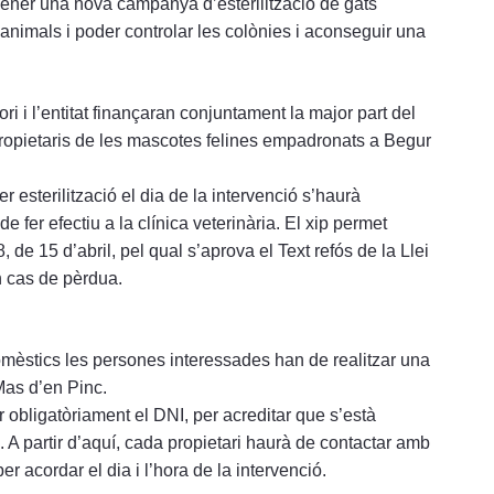
gener una nova campanya d’esterilització de gats
 animals i poder controlar les colònies i aconseguir una
ori i l’entitat finançaran conjuntament la major part del
 propietaris de les mascotes felines empadronats a Begur
 esterilització el dia de la intervenció s’haurà
 fer efectiu a la clínica veterinària. El xip permet
8, de 15 d’abril, pel qual s’aprova el Text refós de la Llei
n cas de pèrdua.
domèstics les persones interessades han de realitzar una
Mas d’en Pinc.
r obligatòriament el DNI, per acreditar que s’està
. A partir d’aquí, cada propietari haurà de contactar amb
r acordar el dia i l’hora de la intervenció.