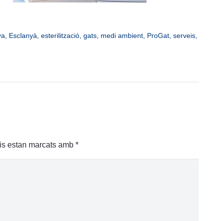
ya
,
Esclanyà
,
esterilització
,
gats
,
medi ambient
,
ProGat
,
serveis
,
is estan marcats amb
*