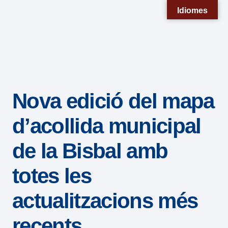
Nota:
Idiomes
este
sitio
web
incluye
un
Nova edició del mapa
sistema
de
d’acollida municipal
accesibilidad.
de la Bisbal amb
totes les
actualitzacions més
recents