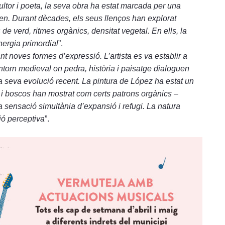
cultor i poeta, la seva obra ha estat marcada per una
gen. Durant dècades, els seus llenços han explorat
de verd, ritmes orgànics, densitat vegetal. En ells, la
nergia primordial
”.
t noves formes d’expressió. L’artista es va establir a
entorn medieval on pedra, història i paisatge dialoguen
a seva evolució recent. La pintura de López ha estat un
 i boscos han mostrat com certs patrons orgànics –
na sensació simultània d’expansió i refugi. La natura
ió perceptiva
”.