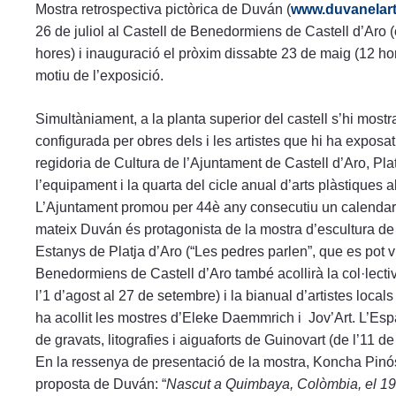
Mostra retrospectiva pictòrica de Duván (
www.duvanelart
26 de juliol al Castell de Benedormiens de Castell d’Aro (
hores) i inauguració el pròxim dissabte 23 de maig (12 h
motiu de l’exposició.
Simultàniament, a la planta superior del castell s’hi most
configurada per obres dels i les artistes que hi ha expos
regidoria de Cultura de l’Ajuntament de Castell d’Aro, Plat
l’equipament i la quarta del cicle anual d’arts plàstiques a
L’Ajuntament promou per 44è any consecutiu un calendari 
mateix Duván és protagonista de la mostra d’escultura de 
Estanys de Platja d’Aro (“Les pedres parlen”, que es pot vis
Benedormiens de Castell d’Aro també acollirà la col·lecti
l’1 d’agost al 27 de setembre) i la bianual d’artistes loc
ha acollit les mostres d’Eleke Daemmrich i Jov’Art. L’Esp
de gravats, litografies i aiguaforts de Guinovart (de l’11 de
En la ressenya de presentació de la mostra, Koncha Pinós
proposta de Duván: “
Nascut a Quimbaya, Colòmbia, el 195