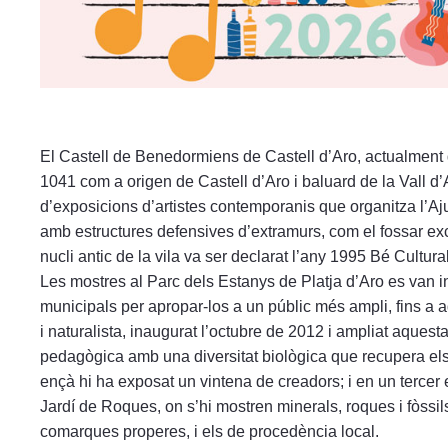
El Castell de Benedormiens de Castell d’Aro, actualment d
1041 com a origen de Castell d’Aro i baluard de la Vall d’
d’exposicions d’artistes contemporanis que organitza l’Aj
amb estructures defensives d’extramurs, com el fossar exca
nucli antic de la vila va ser declarat l’any 1995 Bé Cultura
Les mostres al Parc dels Estanys de Platja d’Aro es van in
municipals per apropar-los a un públic més ampli, fins a a
i naturalista, inaugurat l’octubre de 2012 i ampliat aquest
pedagògica amb una diversitat biològica que recupera els 
ençà hi ha exposat un vintena de creadors; i en un tercer
Jardí de Roques, on s’hi mostren minerals, roques i fòssils
comarques properes, i els de procedència local.