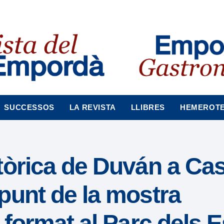
SUCCESSOS
LA REVISTA
LLIBRES
HEMEROT
òrica de Duván a Cas
punt de la mostra
 format al Parc dels 