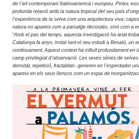
de l’art contemporani llatinoamericà i europeu. Pintor, es
profunda relació amb la natura tropical del seu país d’ori
l’experiència de la selva com una arquitectura viva: capes 
natura no apareix com a paisatge decoratiu, sinó com a e
“
Amb el pas del temps, aquesta investigació ha anat troban
Catalunya fa anys, instal·lant el seu estudi a Besalú, un 
contínuament. Aquest context ha influït profundament en l
camp privilegiat d’observació. Les seves sèries de selves
densitat, repetició, fractalitat– generen en l’espectador u
apareix en els seus llenços com un espai de reorganitzac