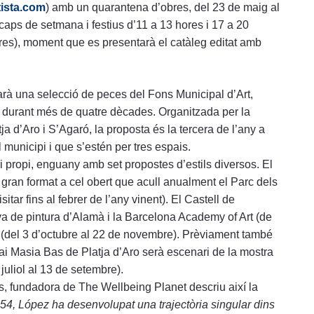
ista.com
) amb un quarantena d’obres, del 23 de maig al
caps de setmana i festius d’11 a 13 hores i 17 a 20
ores), moment que es presentarà el catàleg editat amb
rarà una selecció de peces del Fons Municipal d’Art,
at durant més de quatre dècades. Organitzada per la
ja d’Aro i S’Agaró, la proposta és la tercera de l’any a
l municipi i que s’estén per tres espais.
propi, enguany amb set propostes d’estils diversos. El
gran format a cel obert que acull anualment el Parc dels
itar fins al febrer de l’any vinent). El Castell de
va de pintura d’Alamà i la Barcelona Academy of Art (de
als (del 3 d’octubre al 22 de novembre). Prèviament també
ai Masia Bas de Platja d’Aro serà escenari de la mostra
 juliol al 13 de setembre).
, fundadora de The Wellbeing Planet descriu així la
4, López ha desenvolupat una trajectòria singular dins