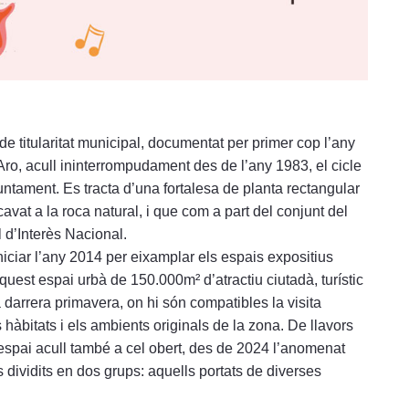
e titularitat municipal, documentat per primer cop l’any
Aro, acull ininterrompudament des de l’any 1983, el cicle
untament. Es tracta d’una fortalesa de planta rectangular
vat a la roca natural, i que com a part del conjunt del
l d’Interès Nacional.
iciar l’any 2014 per eixamplar els espais expositius
quest espai urbà de 150.000m² d’atractiu ciutadà, turístic
a darrera primavera, on hi són compatibles la visita
hàbitats i els ambients originals de la zona. De llavors
 espai acull també a cel obert, des de 2024 l’anomenat
 dividits en dos grups: aquells portats de diverses