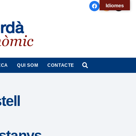
Idiomes
ECA
QUI SOM
CONTACTE
tell
Estanys