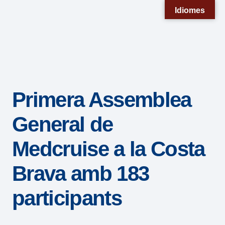
Nota:
Idiomes
este
sitio
web
incluye
un
Primera Assemblea
sistema
de
General de
accesibilidad.
Medcruise a la Costa
Brava amb 183
participants