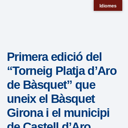
Nota:
Idiomes
este
sitio
web
incluye
un
Primera edició del
sistema
de
“Torneig Platja d’Aro
accesibilidad.
de Bàsquet” que
uneix el Bàsquet
Girona i el municipi
de Castell d’Aro,