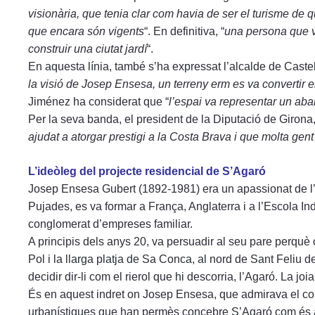
visionària, que tenia clar com havia de ser el turisme de q
que encara són vigents
“. En definitiva, “
una persona que va
construir una ciutat jardí
“.
En aquesta línia, també s’ha expressat l’alcalde de Castel
la visió de Josep Ensesa, un terreny erm es va convertir e
Jiménez ha considerat que “
l’espai va representar un aban
Per la seva banda, el president de la Diputació de Girona
ajudat a atorgar prestigi a la Costa Brava i que molta gent 
L’ideòleg del projecte residencial de S’Agaró
Josep Ensesa Gubert (1892-1981) era un apassionat de l’ar
Pujades, es va formar a França, Anglaterra i a l’Escola Ind
conglomerat d’empreses familiar.
A principis dels anys 20, va persuadir al seu pare perquè
Pol i la llarga platja de Sa Conca, al nord de Sant Feliu d
decidir dir-li com el rierol que hi descorria, l’Agaró. La jo
És en aquest indret on Josep Ensesa, que admirava el conce
urbanístiques que han permès concebre S’Agaró com és a