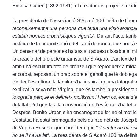
Ensesa Gubert (1892-1981), el creador del projecte resid
La presidenta de l’associació S’Agaró 100 i néta de l’home
reconeixement a una persona que tenia una visió avançada
establir normes urbanístiques vigents
“. Durant l’acte tamb
història de la urbanització i del camí de ronda, que podrà 
Un centenar de persones ha assistit aquest dissabte al mi
la creació del projecte urbanístic de S’Agaró. L’artífex de
amb una escultura feta de bronze i que reprodueix a mida r
encorbat, reposant un braç sobre el genoll que té doblega
Per fer l’escultura, la família s’ha inspirat en una fotogr
explicat la seva néta Virgina, que és també la presidenta 
fotografia perquè el defineix moltíssim i l’hem col·locat d
detallat. Pel que fa a la construcció de l’estàtua, s’ha fe
Després, Benito Urban s’ha encarregat de fer-ne el motlle
L’estàtua ha estat promoguda pels quinze néts de Josep 
dit Virgina Ensesa, que considera que “
el centenari ha es
no se li havia fet
“. La presidenta de S’Agaró 100 ha definit