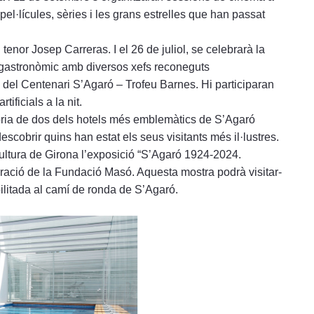
pel·lícules, sèries i les grans estrelles que han passat
l tenor Josep Carreras. I el 26 de juliol, se celebrarà la
 gastronòmic amb diversos xefs reconeguts
a del Centenari S’Agaró – Trofeu Barnes. Hi participaran
ificials a la nit.
istòria de dos dels hotels més emblemàtics de S’Agaró
escobrir quins han estat els seus visitants més il·lustres.
ultura de Girona l’exposició “S’Agaró 1924-2024.
boració de la Fundació Masó. Aquesta mostra podrà visitar-
bilitada al camí de ronda de S’Agaró.