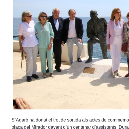
menú
de
accesibilidad.
S’Agaró ha donat el tret de sortida als actes de commemor
plaça del Mirador davant d’un centenar d’assistents. Dura