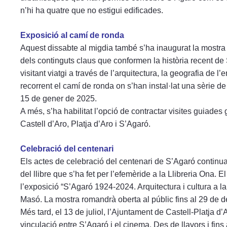
n’hi ha quatre que no estigui edificades.
Exposició al camí de ronda
Aquest dissabte al migdia també s’ha inaugurat la mostra e
dels continguts claus que conformen la història recent de 
visitant viatgi a través de l’arquitectura, la geografia de l’en
recorrent el camí de ronda on s’han instal·lat una sèrie de 
15 de gener de 2025.
A més, s’ha habilitat l’opció de contractar visites guiade
Castell d’Aro, Platja d’Aro i S’Agaró.
Celebració del centenari
Els actes de celebració del centenari de S’Agaró continuar
del llibre que s’ha fet per l’efemèride a la Llibreria Ona.
l’exposició “S’Agaró 1924-2024. Arquitectura i cultura a l
Masó. La mostra romandrà oberta al públic fins al 29 de 
Més tard, el 13 de juliol, l’Ajuntament de Castell-Platja d
vinculació entre S’Agaró i el cinema. Des de llavors i fin