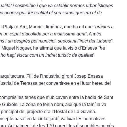
ualitat i sostenible i que va establir normes urbanístiques
 aconseguir fer realitat el seu somni que era el de
l-Platja d’Aro, Maurici Jiménez, que ha dit que “
gràcies a
n un espai d’acollida per a moltíssima gent
“. A més,
s i un després pel municipi, suposant l’inici del turisme
“.
, Miquel Noguer, ha afirmat que la visió d’Ensesa “
ha
ho hagi viscut com un indret turístic de qualitat
“.
quitectura. Fill de l’industrial gironí Josep Ensesa
ustrial de Terrassa per convertir-se en el futur hereu del
 comprés les terres que s’ubicaven entre la badia de Sant
e Guíxols. La zona no tenia nom, així que la família va
ia principal del projecte era l’Hostal de La Gavina.
pte basat en la ciutat jardí, va fixar les normatives
ra. Actualment, de les 170 parecl·les disponibles només