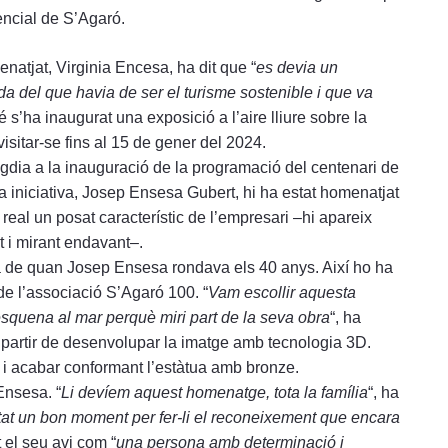
encial de S’Agaró.
natjat, Virginia Encesa, ha dit que “
es devia un
 del que havia de ser el turisme sostenible i que va
é s’ha inaugurat una exposició a l’aire lliure sobre la
visitar-se fins al 15 de gener del 2024.
gdia a la inauguració de la programació del centenari de
 la iniciativa, Josep Ensesa Gubert, hi ha estat homenatjat
eal un posat característic de l’empresari –hi apareix
t i mirant endavant–.
afia de quan Josep Ensesa rondava els 40 anys. Així ho ha
de l’associació S’Agaró 100. “
Vam escollir aquesta
’esquena al mar perquè miri part de la seva obra
“, ha
t a partir de desenvolupar la imatge amb tecnologia 3D.
 i acabar conformant l’estàtua amb bronze.
Ensesa. “
Li devíem aquest homenatge, tota la família
“, ha
tat un bon moment per fer-li el reconeixement que encara
 el seu avi com “
una persona amb determinació i