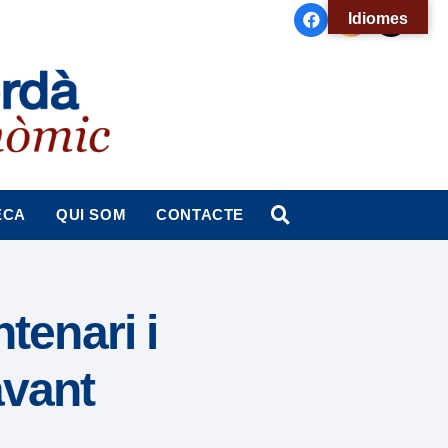
Idiomes
ECA
QUI SOM
CONTACTE
tenari i
avant