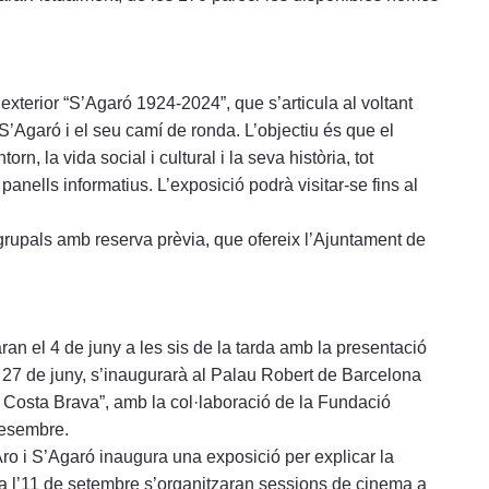
xterior “S’Agaró 1924-2024”, que s’articula al voltant
S’Agaró i el seu camí de ronda. L’objectiu és que el
torn, la vida social i cultural i la seva història, tot
panells informatius. L’exposició podrà visitar-se fins al
s grupals amb reserva prèvia, que ofereix l’Ajuntament de
an el 4 de juny a les sis de la tarda amb la presentació
 El 27 de juny, s’inaugurarà al Palau Robert de Barcelona
a Costa Brava”, amb la col·laboració de la Fundació
desembre.
’Aro i S’Agaró inaugura una exposició per explicar la
s a l’11 de setembre s’organitzaran sessions de cinema a