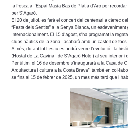
la fresca a l’Espai Masia Bas de Platja d’Aro per recordar 
per S’Agaró.
El 20 de juliol, es farà el concert del centenari a càrrec de
“Festa dels Sentits” a la Senya Blanca, un esdeveniment
internacionalment. El 15 d’agost, s’ha programat la regat
clubs nàutics de la zona i acabarà amb un castell de focs art
A més, durant tot l’estiu es podrà veure l’evolució i la h
(Hostal de La Gavina i de S’Agaró Hotel) al seu interior i d
Per últim, el 16 de desembre s’inaugurarà a la Casa de C
Arquitectura i cultura a la Costa Brava”, també en col·la
se fins al 15 de febrer de 2025, un mes més tard que l’ha