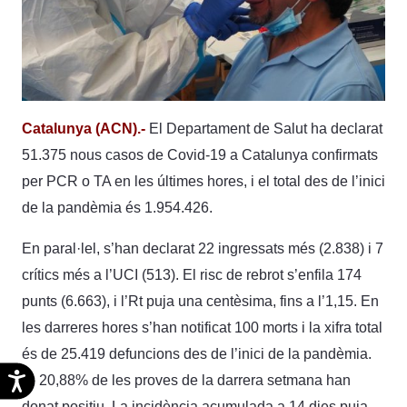
Catalunya (ACN).-
El Departament de Salut ha declarat
51.375 nous casos de Covid-19 a Catalunya confirmats
per PCR o TA en les últimes hores, i el total des de l’inici
de la pandèmia és 1.954.426.
En paral·lel, s’han declarat 22 ingressats més (2.838) i 7
crítics més a l’UCI (513). El risc de rebrot s’enfila 174
punts (6.663), i l’Rt puja una centèsima, fins a l’1,15. En
les darreres hores s’han notificat 100 morts i la xifra total
és de 25.419 defuncions des de l’inici de la pandèmia.
Accesibilidad
El 20,88% de les proves de la darrera setmana han
donat positiu. La incidència acumulada a 14 dies puja