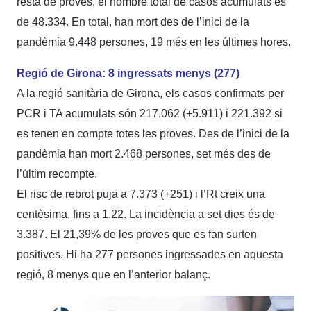
resta de proves, el nombre total de casos acumulats és
de 48.334. En total, han mort des de l’inici de la
pandèmia 9.448 persones, 19 més en les últimes hores.
Regió de Girona: 8 ingressats menys (277)
A la regió sanitària de Girona, els casos confirmats per
PCR i TA acumulats són 217.062 (+5.911) i 221.392 si
es tenen en compte totes les proves. Des de l’inici de la
pandèmia han mort 2.468 persones, set més des de
l’últim recompte.
El risc de rebrot puja a 7.373 (+251) i l’Rt creix una
centèsima, fins a 1,22. La incidència a set dies és de
3.387. El 21,39% de les proves que es fan surten
positives. Hi ha 277 persones ingressades en aquesta
regió, 8 menys que en l’anterior balanç.