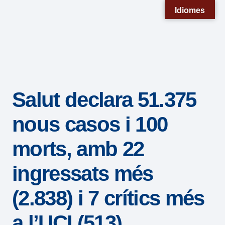
Nota:
Idiomes
este
sitio
web
incluye
un
Salut declara 51.375
sistema
de
nous casos i 100
accesibilidad.
morts, amb 22
ingressats més
(2.838) i 7 crítics més
a l’UCI (513)