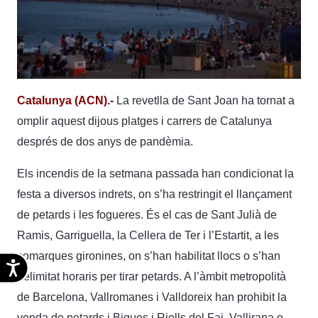
Catalunya (ACN).-
La revetlla de Sant Joan ha tornat a
omplir aquest dijous platges i carrers de Catalunya
després de dos anys de pandèmia.
Els incendis de la setmana passada han condicionat la
festa a diversos indrets, on s’ha restringit el llançament
de petards i les fogueres. És el cas de Sant Julià de
Ramis, Garriguella, la Cellera de Ter i l’Estartit, a les
comarques gironines, on s’han habilitat llocs o s’han
Accesibilidad
delimitat horaris per tirar petards. A l’àmbit metropolità
de Barcelona, Vallromanes i Valldoreix han prohibit la
venda de petards i Bigues i Riells del Fai, Vallirana o