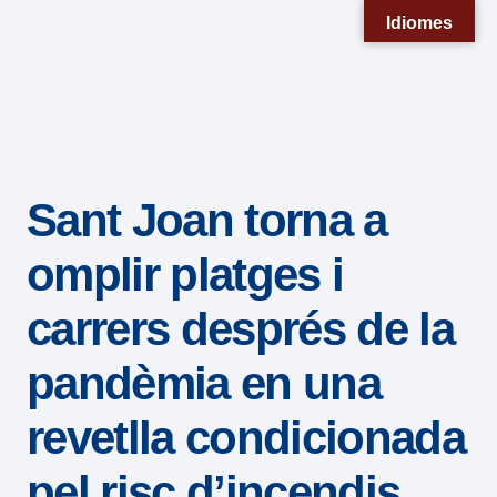
Nota:
Idiomes
este
sitio
web
incluye
un
Sant Joan torna a
sistema
de
omplir platges i
accesibilidad.
carrers després de la
pandèmia en una
revetlla condicionada
pel risc d’incendis