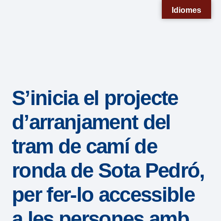
Nota:
Idiomes
este
sitio
web
incluye
un
S’inicia el projecte
sistema
de
d’arranjament del
accesibilidad.
tram de camí de
ronda de Sota Pedró,
per fer-lo accessible
a les persones amb